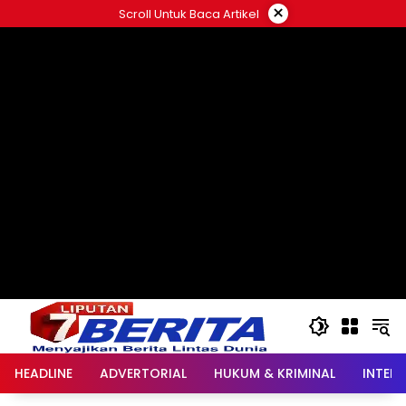
Langsung
×
Scroll Untuk Baca Artikel
ke
konten
HEADLINE
ADVERTORIAL
HUKUM & KRIMINAL
INTER