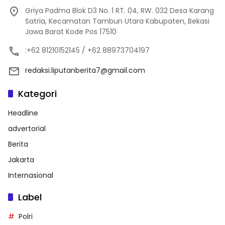
Griya Padma Blok D3 No. 1 RT. 04, RW. 032 Desa Karang
Satria, Kecamatan Tambun Utara Kabupaten, Bekasi
Jawa Barat Kode Pos 17510
:+62 81210152145 / +62 88973704197
redaksi.liputanberita7@gmail.com
Kategori
Headline
advertorial
Berita
Jakarta
Internasional
Label
Polri