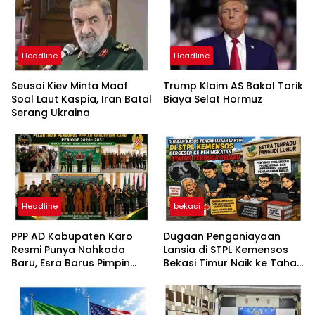
Headline
Headline
Seusai Kiev Minta Maaf
Trump Klaim AS Bakal Tarik
Soal Laut Kaspia, Iran Batal
Biaya Selat Hormuz
Serang Ukraina
Headline
bekasi
PPP AD Kabupaten Karo
Dugaan Penganiayaan
Resmi Punya Nahkoda
Lansia di STPL Kemensos
Baru, Esra Barus Pimpin
Bekasi Timur Naik ke Tahap
Periode 2026-2031
Penyidikan, Kuasa Hukum
Minta Proses Transparan
dan Bebas Intervensi