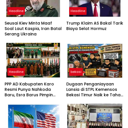
Headline
Headline
Seusai Kiev Minta Maaf
Trump Klaim AS Bakal Tarik
Soal Laut Kaspia, Iran Batal
Biaya Selat Hormuz
Serang Ukraina
Headline
bekasi
PPP AD Kabupaten Karo
Dugaan Penganiayaan
Resmi Punya Nahkoda
Lansia di STPL Kemensos
Baru, Esra Barus Pimpin
Bekasi Timur Naik ke Tahap
Periode 2026-2031
Penyidikan, Kuasa Hukum
Minta Proses Transparan
dan Bebas Intervensi