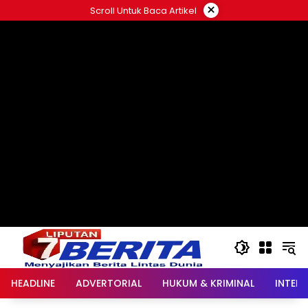
Langsung
×
Scroll Untuk Baca Artikel
ke
konten
HEADLINE
ADVERTORIAL
HUKUM & KRIMINAL
INTER