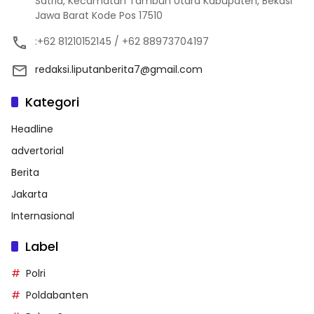
Satria, Kecamatan Tambun Utara Kabupaten, Bekasi
Jawa Barat Kode Pos 17510
:+62 81210152145 / +62 88973704197
redaksi.liputanberita7@gmail.com
Kategori
Headline
advertorial
Berita
Jakarta
Internasional
Label
Polri
Poldabanten