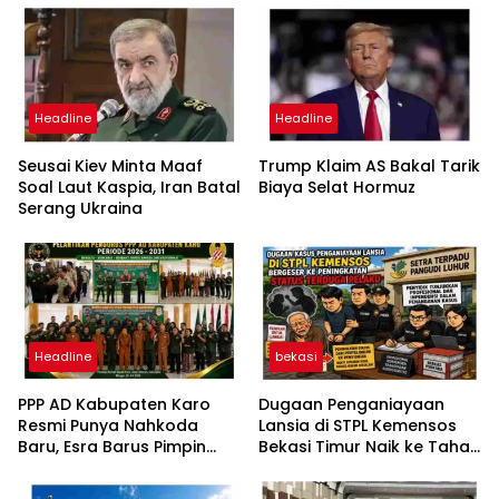
Headline
Headline
Seusai Kiev Minta Maaf
Trump Klaim AS Bakal Tarik
Soal Laut Kaspia, Iran Batal
Biaya Selat Hormuz
Serang Ukraina
Headline
bekasi
PPP AD Kabupaten Karo
Dugaan Penganiayaan
Resmi Punya Nahkoda
Lansia di STPL Kemensos
Baru, Esra Barus Pimpin
Bekasi Timur Naik ke Tahap
Periode 2026-2031
Penyidikan, Kuasa Hukum
Minta Proses Transparan