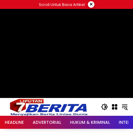
Langsung
×
Scroll Untuk Baca Artikel
ke
konten
HEADLINE
ADVERTORIAL
HUKUM & KRIMINAL
INTER