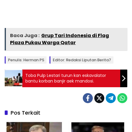
Baca Juga :
Grup Tari Indonesia di Flag
Plaza Pukau Warga Qatar
Penulis: Herman PS
Editor: Redaksi Liputan Berita7
Toba Pulp Lestari turun kan eskavalator
bantu korban banjir aek mandosi.
Pos Terkait