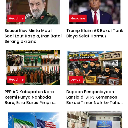
Headline
Headline
Seusai Kiev Minta Maaf
Trump Klaim AS Bakal Tarik
Soal Laut Kaspia, Iran Batal
Biaya Selat Hormuz
Serang Ukraina
Headline
bekasi
PPP AD Kabupaten Karo
Dugaan Penganiayaan
Resmi Punya Nahkoda
Lansia di STPL Kemensos
Baru, Esra Barus Pimpin
Bekasi Timur Naik ke Tahap
Periode 2026-2031
Penyidikan, Kuasa Hukum
Minta Proses Transparan
dan Bebas Intervensi