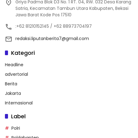
Griya Padma Blok D3 No. 1 RT. 04, RW. 032 Desa Karang
Satria, Kecamatan Tambun Utara Kabupaten, Bekasi
Jawa Barat Kode Pos 17510
:+62 81210152145 / +62 88973704197
redaksi.liputanberita7@gmail.com
Kategori
Headline
advertorial
Berita
Jakarta
Internasional
Label
Polri
Poldabanten