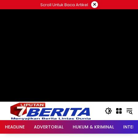
Langsung
×
Scroll Untuk Baca Artikel
ke
konten
HEADLINE
ADVERTORIAL
HUKUM & KRIMINAL
INTER