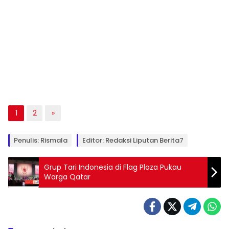
1
2
»
Penulis: Rismala
Editor: Redaksi Liputan Berita7
Grup Tari Indonesia di Flag Plaza Pukau
Warga Qatar