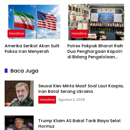
Periode 2026-2031
Penyidikan, Kuasa Hukum
Minta Proses Transparan
dan Bebas Intervensi
Headline
Headline
Amerika Serikat Akan Sulit
Polres Pakpak Bharat Raih
Paksa Iran Menyerah
Dua Penghargaan Kapolri
di Bidang Pengelolaan
Keuangan Negara
Baca Juga
Seusai Kiev Minta Maaf Soal Laut Kaspia,
Iran Batal Serang Ukraina
Headline
Agustus 5, 2026
Trump Klaim AS Bakal Tarik Biaya Selat
Hormuz