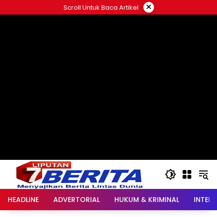
Langsung
×
Scroll Untuk Baca Artikel
ke
konten
HEADLINE
ADVERTORIAL
HUKUM & KRIMINAL
INTER