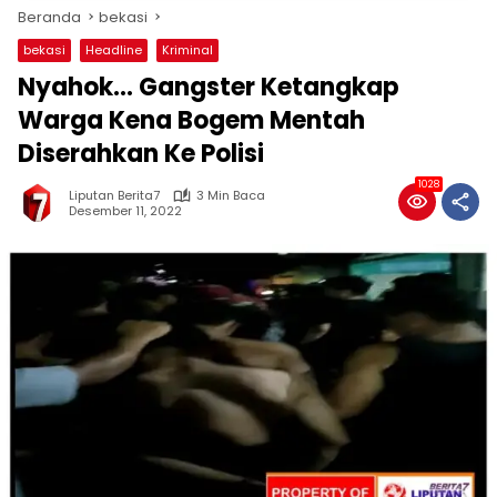
Beranda
bekasi
bekasi
Headline
Kriminal
Nyahok… Gangster Ketangkap
Warga Kena Bogem Mentah
Diserahkan Ke Polisi
1028
Liputan Berita7
3 Min Baca
Desember 11, 2022