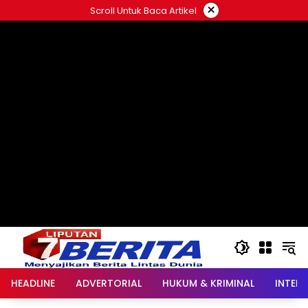
Langsung
×
Scroll Untuk Baca Artikel
ke
konten
HEADLINE
ADVERTORIAL
HUKUM & KRIMINAL
INTER