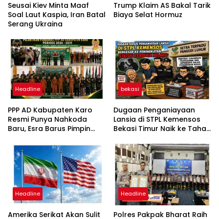
Seusai Kiev Minta Maaf
Trump Klaim AS Bakal Tarik
Soal Laut Kaspia, Iran Batal
Biaya Selat Hormuz
Serang Ukraina
Headline
bekasi
PPP AD Kabupaten Karo
Dugaan Penganiayaan
Resmi Punya Nahkoda
Lansia di STPL Kemensos
Baru, Esra Barus Pimpin
Bekasi Timur Naik ke Tahap
Periode 2026-2031
Penyidikan, Kuasa Hukum
Minta Proses Transparan
dan Bebas Intervensi
Headline
Headline
Amerika Serikat Akan Sulit
Polres Pakpak Bharat Raih