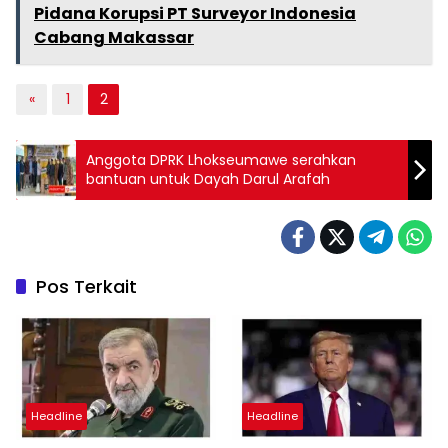
Pidana Korupsi PT Surveyor Indonesia
Cabang Makassar
«
1
2
Anggota DPRK Lhokseumawe serahkan
bantuan untuk Dayah Darul Arafah
Pos Terkait
Headline
Headline