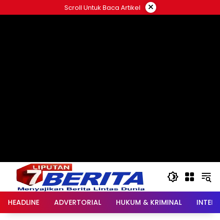
Langsung
×
Scroll Untuk Baca Artikel
ke
konten
HEADLINE
ADVERTORIAL
HUKUM & KRIMINAL
INTER