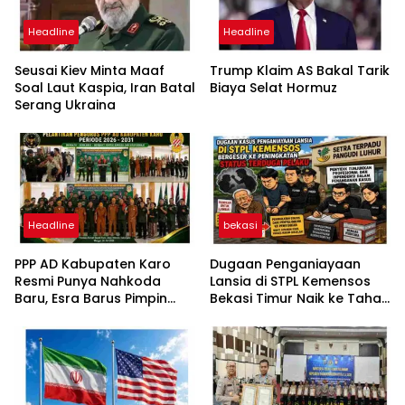
Headline
Headline
Seusai Kiev Minta Maaf
Trump Klaim AS Bakal Tarik
Soal Laut Kaspia, Iran Batal
Biaya Selat Hormuz
Serang Ukraina
Headline
bekasi
PPP AD Kabupaten Karo
Dugaan Penganiayaan
Resmi Punya Nahkoda
Lansia di STPL Kemensos
Baru, Esra Barus Pimpin
Bekasi Timur Naik ke Tahap
Periode 2026-2031
Penyidikan, Kuasa Hukum
Minta Proses Transparan
dan Bebas Intervensi