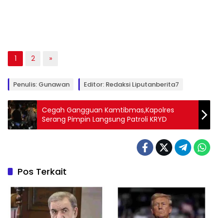
1
2
»
Penulis: Gunawan
Editor: Redaksi Liputanberita7
Cegah Gangguan Kamtibmas,Kapolres
Serang Pimpin Langsung Patroli KRYD
Pos Terkait