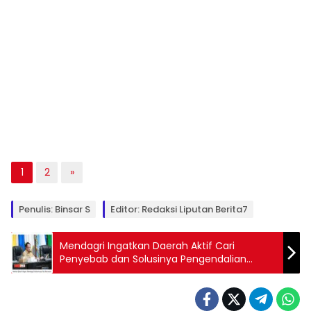
1
2
»
Penulis: Binsar S
Editor: Redaksi Liputan Berita7
Mendagri Ingatkan Daerah Aktif Cari
Penyebab dan Solusinya Pengendalian
Inflasi