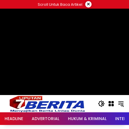
Langsung
×
Scroll Untuk Baca Artikel
ke
konten
HEADLINE
ADVERTORIAL
HUKUM & KRIMINAL
INTER