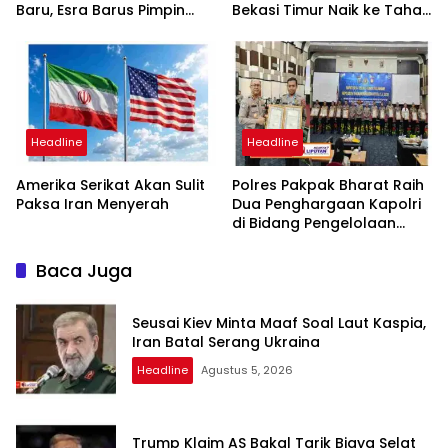
Baru, Esra Barus Pimpin
Bekasi Timur Naik ke Tahap
Periode 2026-2031
Penyidikan, Kuasa Hukum
Minta Proses Transparan
dan Bebas Intervensi
Headline
Headline
Amerika Serikat Akan Sulit
Polres Pakpak Bharat Raih
Paksa Iran Menyerah
Dua Penghargaan Kapolri
di Bidang Pengelolaan
Keuangan Negara
Baca Juga
Seusai Kiev Minta Maaf Soal Laut Kaspia,
Iran Batal Serang Ukraina
Headline
Agustus 5, 2026
Trump Klaim AS Bakal Tarik Biaya Selat