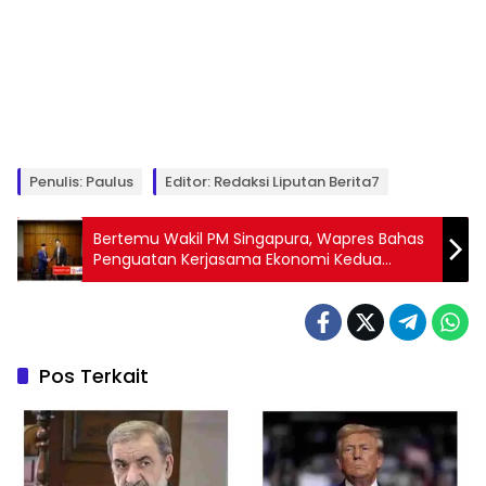
Penulis: Paulus
Editor: Redaksi Liputan Berita7
Bertemu Wakil PM Singapura, Wapres Bahas
Penguatan Kerjasama Ekonomi Kedua
Negara
Pos Terkait