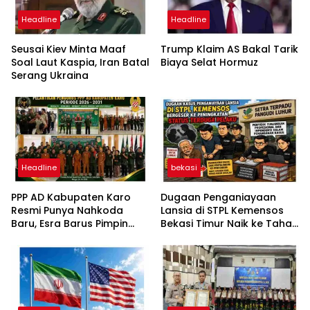
Headline
Headline
Seusai Kiev Minta Maaf
Trump Klaim AS Bakal Tarik
Soal Laut Kaspia, Iran Batal
Biaya Selat Hormuz
Serang Ukraina
Headline
bekasi
PPP AD Kabupaten Karo
Dugaan Penganiayaan
Resmi Punya Nahkoda
Lansia di STPL Kemensos
Baru, Esra Barus Pimpin
Bekasi Timur Naik ke Tahap
Periode 2026-2031
Penyidikan, Kuasa Hukum
Minta Proses Transparan
dan Bebas Intervensi