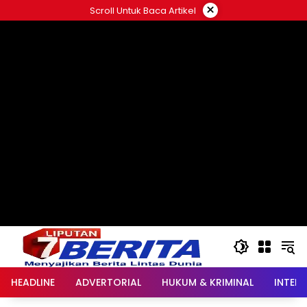
Langsung
×
Scroll Untuk Baca Artikel
ke
konten
HEADLINE
ADVERTORIAL
HUKUM & KRIMINAL
INTER