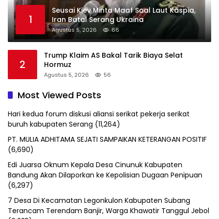
Seusai Kiev Minta Maaf Soal Laut Kaspia,
1
Iran Batal Serang Ukraina
Agustus 5, 2026
66
Trump Klaim AS Bakal Tarik Biaya Selat
2
Hormuz
Agustus 5, 2026
56
Most Viewed Posts
Hari kedua forum diskusi aliansi serikat pekerja serikat
buruh kabupaten Serang
(11,264)
PT. MULIA ADHITAMA SEJATI SAMPAIKAN KETERANGAN POSITIF
(6,690)
Edi Juarsa Oknum Kepala Desa Cinunuk Kabupaten
Bandung Akan Dilaporkan ke Kepolisian Dugaan Penipuan
(6,297)
7 Desa Di Kecamatan Legonkulon Kabupaten Subang
Terancam Terendam Banjir, Warga Khawatir Tanggul Jebol