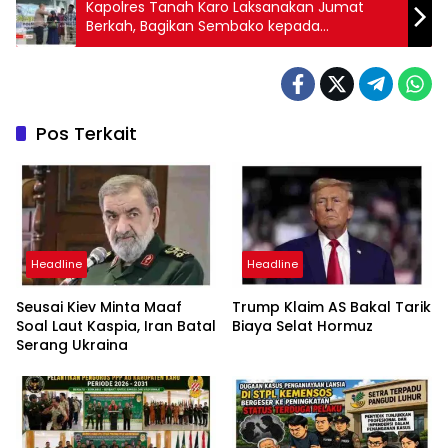
Kapolres Tanah Karo Laksanakan Jumat
Berkah, Bagikan Sembako kepada
Masyarakat dan Anak Yatim, Serta Dialog
Kamtibmas Jelang Pilkada
Pos Terkait
Headline
Headline
Seusai Kiev Minta Maaf
Trump Klaim AS Bakal Tarik
Soal Laut Kaspia, Iran Batal
Biaya Selat Hormuz
Serang Ukraina