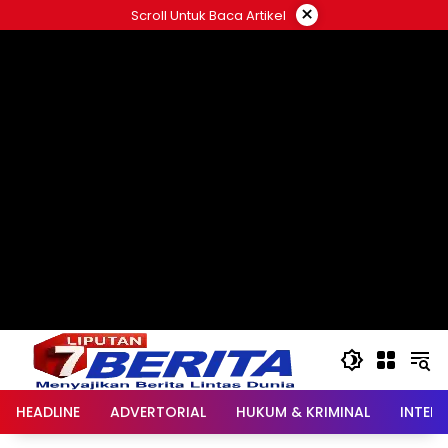
Langsung
×
Scroll Untuk Baca Artikel
ke
konten
HEADLINE
ADVERTORIAL
HUKUM & KRIMINAL
INTER