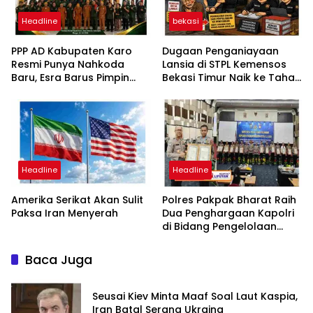
Headline
bekasi
PPP AD Kabupaten Karo
Dugaan Penganiayaan
Resmi Punya Nahkoda
Lansia di STPL Kemensos
Baru, Esra Barus Pimpin
Bekasi Timur Naik ke Tahap
Periode 2026-2031
Penyidikan, Kuasa Hukum
Minta Proses Transparan
dan Bebas Intervensi
Headline
Headline
Amerika Serikat Akan Sulit
Polres Pakpak Bharat Raih
Paksa Iran Menyerah
Dua Penghargaan Kapolri
di Bidang Pengelolaan
Keuangan Negara
Baca Juga
Seusai Kiev Minta Maaf Soal Laut Kaspia,
Iran Batal Serang Ukraina