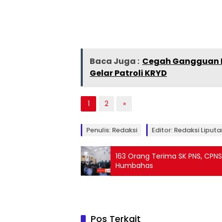
Baca Juga :
Cegah Gangguan K
Gelar Patroli KRYD
1
2
»
Penulis: Redaksi
Editor: Redaksi Liput
163 Orang Terima SK PNS, CPNS dan PPPK dari Pemkab
Humbahas
Pos Terkait