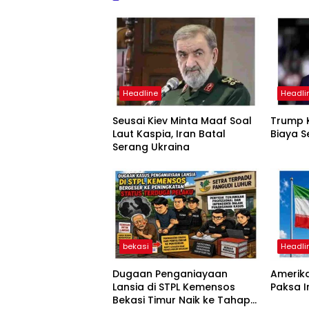
Headline
Headli
Seusai Kiev Minta Maaf Soal
Trump K
Laut Kaspia, Iran Batal
Biaya S
Serang Ukraina
bekasi
Headli
Dugaan Penganiayaan
Amerika
Lansia di STPL Kemensos
Paksa 
Bekasi Timur Naik ke Tahap