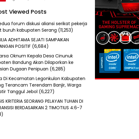
st Viewed Posts
edua forum diskusi aliansi serikat pekerja
at buruh kabupaten Serang
(11,253)
ULIA ADHITAMA SEJATI SAMPAIKAN
ANGAN POSITIF
(6,684)
uarsa Oknum Kepala Desa Cinunuk
aten Bandung Akan Dilaporkan ke
isian Dugaan Penipuan
(6,285)
a Di Kecamatan Legonkulon Kabupaten
g Terancam Terendam Banjir, Warga
tir Tanggul Jebol
(6,227)
SIS KRITERIA SEORANG PELAYAN TUHAN DI
RANSISI BERDASARKAN 2 TIMOTIUS 4:6-7
3)