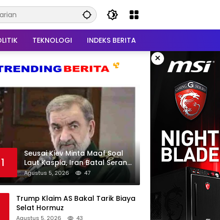
LITIK
TEKNOLOGI
INDEKS BERITA
×
Seusai Kiev Minta Maaf Soal
1
Laut Kaspia, Iran Batal Serang
Ukraina
Agustus 5, 2026
47
Trump Klaim AS Bakal Tarik Biaya
Selat Hormuz
Agustus 5, 2026
43