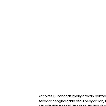
Kapolres Humbahas mengatakan bahwa 
sekedar penghargaan atau pengakuan, 
bangsa dan negara, amanah adalah sed