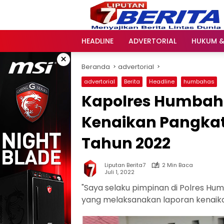
Langsung
ke
konten
HEADLINE
ADVERTORIAL
HUKUM &
×
Beranda
advertorial
advertorial
Berita
Headline
humbahas
Kapolres Humbah
Kenaikan Pangkat P
Tahun 2022
Liputan Berita7
2 Min Baca
Juli 1, 2022
"Saya selaku pimpinan di Polres H
yang melaksanakan laporan kenaikan