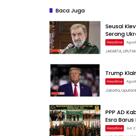
Penyidikan, Kuasa Hukum
Minta Proses Transparan
Baca Juga
dan Bebas Intervensi
Seusai Kiev
Serang Ukr
Headline
Agust
JAKARTA, LIPUTA
Trump Klai
Headline
Agust
Jakarta, Liputan
PPP AD Kab
Esra Barus
Headline
Juli 