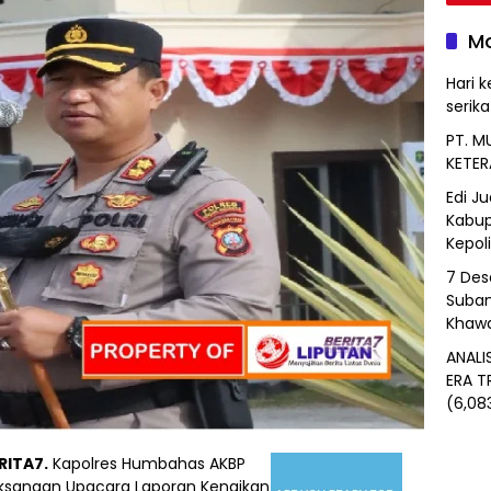
Mo
Hari k
serik
PT. M
KETER
Edi J
Kabup
Kepol
7 Des
Suban
Khawa
ANALI
ERA T
(6,08
RITA7.
Kapolres Humbahas AKBP
aksanaan Upacara Laporan Kenaikan