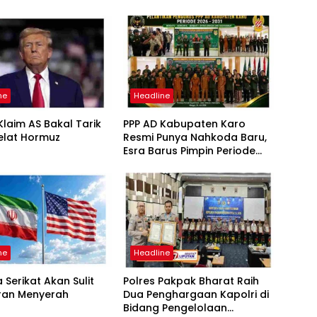
ne
Headline
laim AS Bakal Tarik
PPP AD Kabupaten Karo
elat Hormuz
Resmi Punya Nahkoda Baru,
Esra Barus Pimpin Periode
2026-2031
ne
Headline
 Serikat Akan Sulit
Polres Pakpak Bharat Raih
Iran Menyerah
Dua Penghargaan Kapolri di
Bidang Pengelolaan