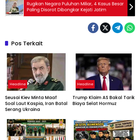
Rugikan Negara Puluhan Miliar, 4 Kasus Besar
Paling Disorot Dibongkar Kejati Jatim
Pos Terkait
Headline
Headline
Seusai Kiev Minta Maaf
Trump Klaim AS Bakal Tarik
Soal Laut Kaspia, Iran Batal
Biaya Selat Hormuz
Serang Ukraina