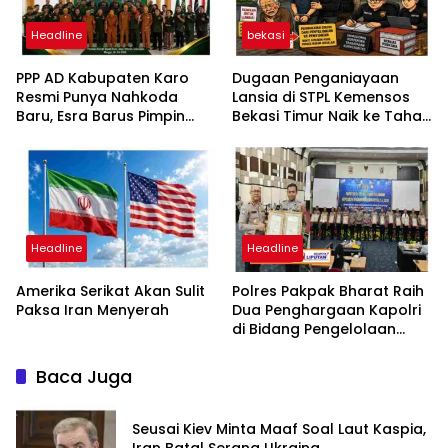
Headline
bekasi
PPP AD Kabupaten Karo
Dugaan Penganiayaan
Resmi Punya Nahkoda
Lansia di STPL Kemensos
Baru, Esra Barus Pimpin
Bekasi Timur Naik ke Tahap
Periode 2026-2031
Penyidikan, Kuasa Hukum
Minta Proses Transparan
dan Bebas Intervensi
Headline
Headline
Amerika Serikat Akan Sulit
Polres Pakpak Bharat Raih
Paksa Iran Menyerah
Dua Penghargaan Kapolri
di Bidang Pengelolaan
Keuangan Negara
Baca Juga
Seusai Kiev Minta Maaf Soal Laut Kaspia,