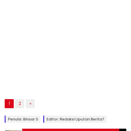
1
2
»
Penulis: Binsar S
Editor: Redaksi Liputan Berita7