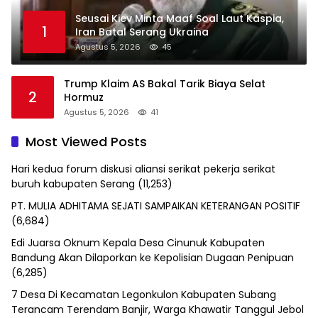
Seusai Kiev Minta Maaf Soal Laut Kaspia,
1
Iran Batal Serang Ukraina
Agustus 5, 2026
45
Trump Klaim AS Bakal Tarik Biaya Selat
2
Hormuz
Agustus 5, 2026
41
Most Viewed Posts
Hari kedua forum diskusi aliansi serikat pekerja serikat
buruh kabupaten Serang
(11,253)
PT. MULIA ADHITAMA SEJATI SAMPAIKAN KETERANGAN POSITIF
(6,684)
Edi Juarsa Oknum Kepala Desa Cinunuk Kabupaten
Bandung Akan Dilaporkan ke Kepolisian Dugaan Penipuan
(6,285)
7 Desa Di Kecamatan Legonkulon Kabupaten Subang
Terancam Terendam Banjir, Warga Khawatir Tanggul Jebol