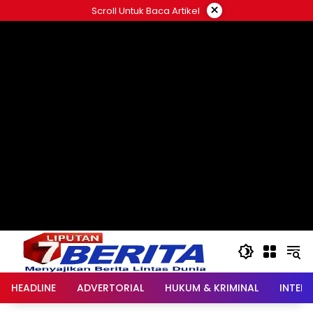
Langsung
×
Scroll Untuk Baca Artikel
ke
konten
HEADLINE
ADVERTORIAL
HUKUM & KRIMINAL
INTER