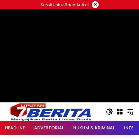
Langsung
×
Scroll Untuk Baca Artikel
ke
konten
HEADLINE
ADVERTORIAL
HUKUM & KRIMINAL
INTER