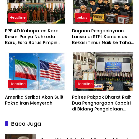
Headline
bekasi
PPP AD Kabupaten Karo
Dugaan Penganiayaan
Resmi Punya Nahkoda
Lansia di STPL Kemensos
Baru, Esra Barus Pimpin
Bekasi Timur Naik ke Tahap
Periode 2026-2031
Penyidikan, Kuasa Hukum
Minta Proses Transparan
dan Bebas Intervensi
Headline
Headline
Amerika Serikat Akan Sulit
Polres Pakpak Bharat Raih
Paksa Iran Menyerah
Dua Penghargaan Kapolri
di Bidang Pengelolaan
Keuangan Negara
Baca Juga