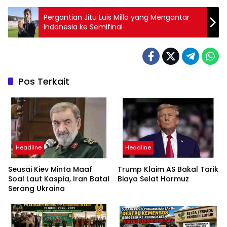
Pergantian Jitu Luis Milla yang Mengantar
Indonesia ke Semifinal
Pos Terkait
Headline
Headline
Seusai Kiev Minta Maaf
Trump Klaim AS Bakal Tarik
Soal Laut Kaspia, Iran Batal
Biaya Selat Hormuz
Serang Ukraina