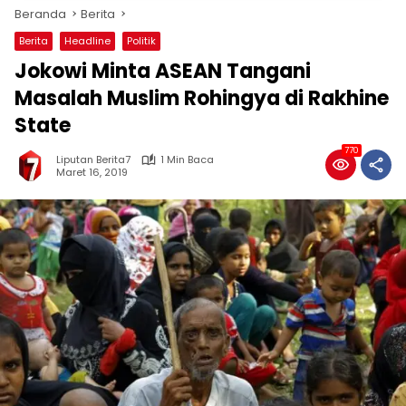
Beranda
Berita
Berita
Headline
Politik
Jokowi Minta ASEAN Tangani
Masalah Muslim Rohingya di Rakhine
State
770
Liputan Berita7
1 Min Baca
Maret 16, 2019