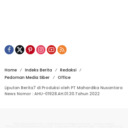
Home
Indeks Berita
Redaksi
Pedoman Media Siber
Office
Liputan Berita7 di Produksi oleh PT Mahardika Nusantara
News Nomor : AHU-01928.AH.01.30.Tahun 2022
https://juara303z.net/
https://www.rhinologyonline.org/
bumbu medan
https://canildobalacobraco.com.br/
https://www.flvw-iserlohn.de/
https://bighand.jp/