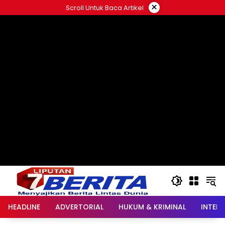
Langsung
×
Scroll Untuk Baca Artikel
ke
konten
HEADLINE
ADVERTORIAL
HUKUM & KRIMINAL
INTER