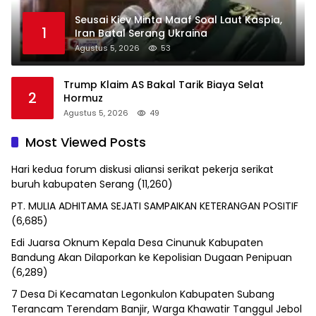
Seusai Kiev Minta Maaf Soal Laut Kaspia,
1
Iran Batal Serang Ukraina
Agustus 5, 2026
53
Trump Klaim AS Bakal Tarik Biaya Selat
2
Hormuz
Agustus 5, 2026
49
Most Viewed Posts
Hari kedua forum diskusi aliansi serikat pekerja serikat
buruh kabupaten Serang
(11,260)
PT. MULIA ADHITAMA SEJATI SAMPAIKAN KETERANGAN POSITIF
(6,685)
Edi Juarsa Oknum Kepala Desa Cinunuk Kabupaten
Bandung Akan Dilaporkan ke Kepolisian Dugaan Penipuan
(6,289)
7 Desa Di Kecamatan Legonkulon Kabupaten Subang
Terancam Terendam Banjir, Warga Khawatir Tanggul Jebol