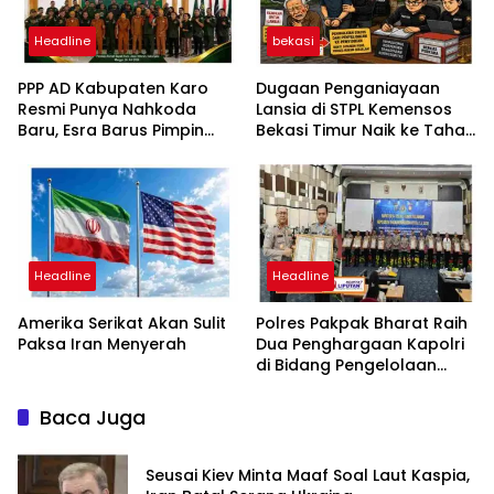
Headline
bekasi
PPP AD Kabupaten Karo
Dugaan Penganiayaan
Resmi Punya Nahkoda
Lansia di STPL Kemensos
Baru, Esra Barus Pimpin
Bekasi Timur Naik ke Tahap
Periode 2026-2031
Penyidikan, Kuasa Hukum
Minta Proses Transparan
dan Bebas Intervensi
Headline
Headline
Amerika Serikat Akan Sulit
Polres Pakpak Bharat Raih
Paksa Iran Menyerah
Dua Penghargaan Kapolri
di Bidang Pengelolaan
Keuangan Negara
Baca Juga
Seusai Kiev Minta Maaf Soal Laut Kaspia,