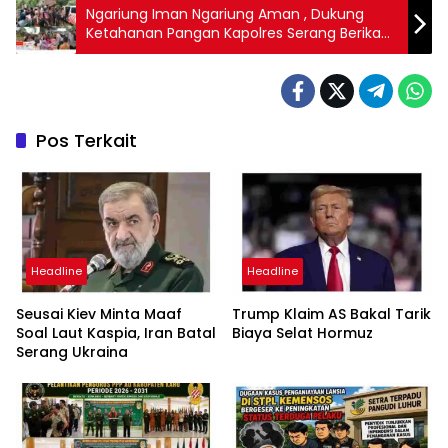
Ngariung Iman Ngariung Aman , Dukung
Ketahanan Pangan Kapolres Serang Berikan
Bantuan Benih Jagung dan Pupuk Kepada
Santri Ponpes Bani Al Iqro
Pos Terkait
Headline
Headline
Seusai Kiev Minta Maaf
Trump Klaim AS Bakal Tarik
Soal Laut Kaspia, Iran Batal
Biaya Selat Hormuz
Serang Ukraina