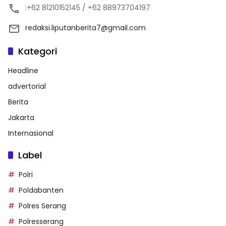
:+62 81210152145 / +62 88973704197
redaksi.liputanberita7@gmail.com
Kategori
Headline
advertorial
Berita
Jakarta
Internasional
Label
Polri
Poldabanten
Polres Serang
Polresserang