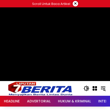
Langsung
×
Scroll Untuk Baca Artikel
ke
konten
HEADLINE
ADVERTORIAL
HUKUM & KRIMINAL
INTER