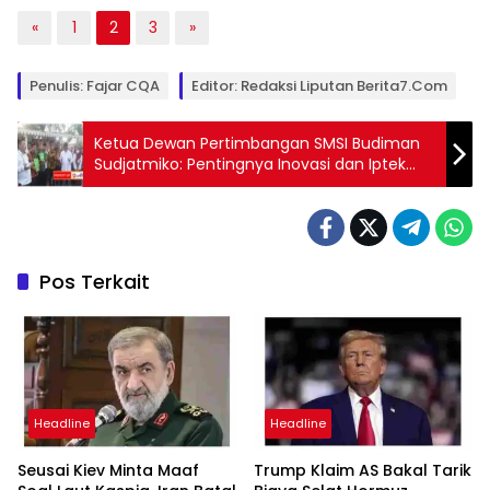
«
1
2
3
»
Penulis: Fajar CQA
Editor: Redaksi Liputan Berita7.com
Ketua Dewan Pertimbangan SMSI Budiman
Sudjatmiko: Pentingnya Inovasi dan Iptek
Dalam Seni Budaya
Pos Terkait
Headline
Headline
Seusai Kiev Minta Maaf
Trump Klaim AS Bakal Tarik