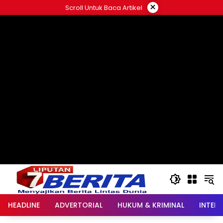
Langsung
×
Scroll Untuk Baca Artikel
ke
konten
HEADLINE
ADVERTORIAL
HUKUM & KRIMINAL
INTER