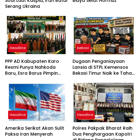
Soal Laut Kaspia, Iran Batal
Biaya Selat Hormuz
Serang Ukraina
Headline
bekasi
PPP AD Kabupaten Karo
Dugaan Penganiayaan
Resmi Punya Nahkoda
Lansia di STPL Kemensos
Baru, Esra Barus Pimpin
Bekasi Timur Naik ke Tahap
Periode 2026-2031
Penyidikan, Kuasa Hukum
Minta Proses Transparan
dan Bebas Intervensi
Headline
Headline
Amerika Serikat Akan Sulit
Polres Pakpak Bharat Raih
Paksa Iran Menyerah
Dua Penghargaan Kapolri
di Bidang Pengelolaan