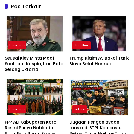
Pos Terkait
Headline
Headline
Seusai Kiev Minta Maaf
Trump Klaim AS Bakal Tarik
Soal Laut Kaspia, Iran Batal
Biaya Selat Hormuz
Serang Ukraina
Headline
bekasi
PPP AD Kabupaten Karo
Dugaan Penganiayaan
Resmi Punya Nahkoda
Lansia di STPL Kemensos
Baru, Esra Barus Pimpin
Bekasi Timur Naik ke Tahap