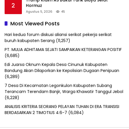
Trump Klaim AS Bakal Tarik Biaya Selat
2
Hormuz
Agustus 5, 2026
45
Most Viewed Posts
Hari kedua forum diskusi aliansi serikat pekerja serikat
buruh kabupaten Serang
(11,257)
PT. MULIA ADHITAMA SEJATI SAMPAIKAN KETERANGAN POSITIF
(6,685)
Edi Juarsa Oknum Kepala Desa Cinunuk Kabupaten
Bandung Akan Dilaporkan ke Kepolisian Dugaan Penipuan
(6,289)
7 Desa Di Kecamatan Legonkulon Kabupaten Subang
Terancam Terendam Banjir, Warga Khawatir Tanggul Jebol
(6,228)
ANALISIS KRITERIA SEORANG PELAYAN TUHAN DI ERA TRANSISI
BERDASARKAN 2 TIMOTIUS 4:6-7
(6,084)