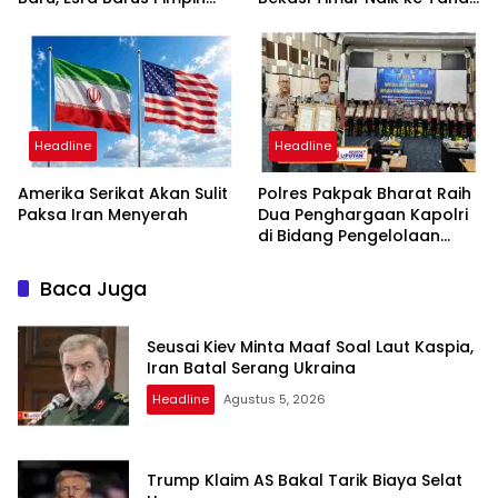
Periode 2026-2031
Penyidikan, Kuasa Hukum
Minta Proses Transparan
dan Bebas Intervensi
Headline
Headline
Amerika Serikat Akan Sulit
Polres Pakpak Bharat Raih
Paksa Iran Menyerah
Dua Penghargaan Kapolri
di Bidang Pengelolaan
Keuangan Negara
Baca Juga
Seusai Kiev Minta Maaf Soal Laut Kaspia,
Iran Batal Serang Ukraina
Headline
Agustus 5, 2026
Trump Klaim AS Bakal Tarik Biaya Selat