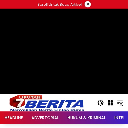
Langsung
×
Scroll Untuk Baca Artikel
ke
konten
HEADLINE
ADVERTORIAL
HUKUM & KRIMINAL
INTER