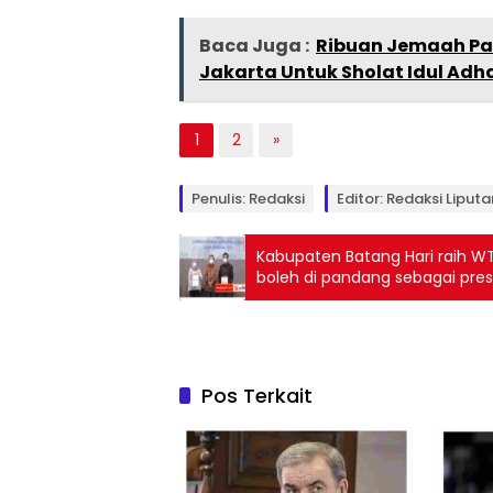
Baca Juga :
Ribuan Jemaah Pad
Jakarta Untuk Sholat Idul Adh
1
2
»
Penulis: Redaksi
Editor: Redaksi Liput
Kabupaten Batang Hari raih WTP
boleh di pandang sebagai presta
Pos Terkait