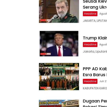
Seusai Kiev
Serang Ukr
Headline
Agust
JAKARTA, LIPUTA
Trump Klai
Headline
Agust
Jakarta, Liputan
PPP AD Kab
Esra Barus
Headline
Juli 
KABUPATEN KARO –
Dugaan Pen
Bekasi Tim