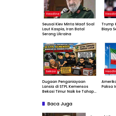
Headline
Headli
Seusai Kiev Minta Maaf Soal
Trump K
Laut Kaspia, Iran Batal
Biaya S
Serang Ukraina
bekasi
Headli
Dugaan Penganiayaan
Amerika
Lansia di STPL Kemensos
Paksa 
Bekasi Timur Naik ke Tahap
Penyidikan, Kuasa Hukum
Minta Proses Transparan
Baca Juga
dan Bebas Intervensi