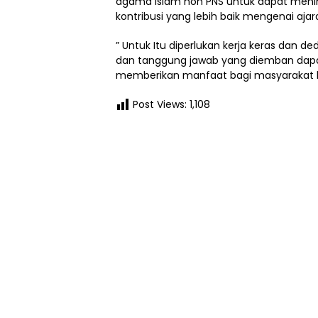
agama islam non PNS untuk dapat meni
kontribusi yang lebih baik mengenai ajar
” Untuk Itu diperlukan kerja keras dan de
dan tanggung jawab yang diemban dapat
memberikan manfaat bagi masyarakat lu
Post Views:
1,108