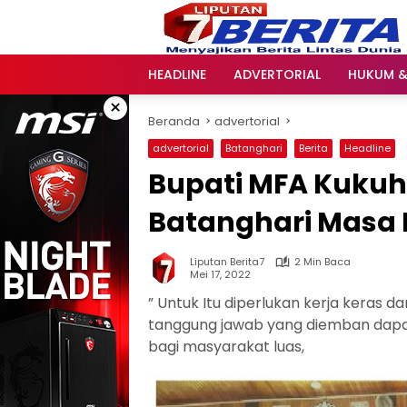
Langsung
ke
konten
HEADLINE
ADVERTORIAL
HUKUM &
×
Beranda
advertorial
advertorial
Batanghari
Berita
Headline
Bupati MFA Kukuh
Batanghari Masa 
Liputan Berita7
2 Min Baca
Mei 17, 2022
” Untuk Itu diperlukan kerja keras d
tanggung jawab yang diemban dapa
bagi masyarakat luas,