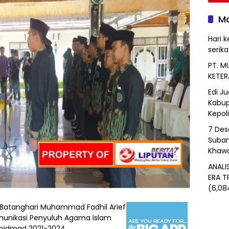
Mo
Hari k
serik
PT. M
KETER
Edi J
Kabup
Kepol
7 Des
Suban
Khawa
ANALI
ERA T
(6,08
 Batanghari Muhammad Fadhil Arief
munikasi Penyuluh Agama Islam
khidmad 2021-2024.