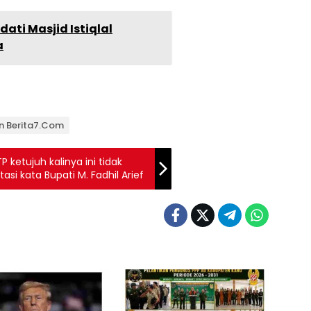
ati Masjid Istiqlal
a
an Berita7.com
 ketujuh kalinya ini tidak
si kata Bupati M. Fadhil Arief