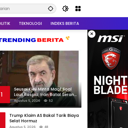
LITIK
TEKNOLOGI
INDEKS BERITA
×
Seusai Kiev Minta Maaf Soal
1
Laut Kaspia, Iran Batal Serang
Ukraina
Agustus 5, 2026
52
Trump Klaim AS Bakal Tarik Biaya
Selat Hormuz
Agustus 5, 2026
48