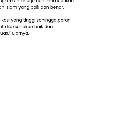
ngkatkan kinerja dan memberikan
an islam yang baik dan benar.
dikasi yang tinggi sehingga peran
 dilaksanakan baik dan
as,” ujarnya.