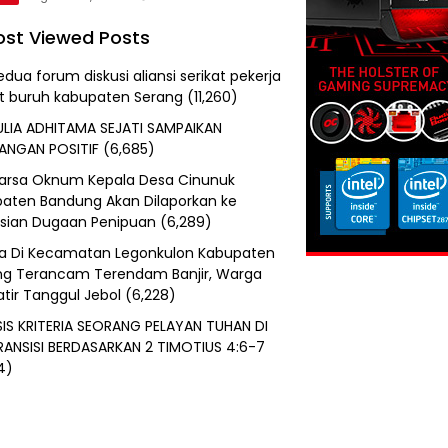
st Viewed Posts
edua forum diskusi aliansi serikat pekerja
at buruh kabupaten Serang
(11,260)
ULIA ADHITAMA SEJATI SAMPAIKAN
ANGAN POSITIF
(6,685)
uarsa Oknum Kepala Desa Cinunuk
aten Bandung Akan Dilaporkan ke
isian Dugaan Penipuan
(6,289)
a Di Kecamatan Legonkulon Kabupaten
g Terancam Terendam Banjir, Warga
tir Tanggul Jebol
(6,228)
SIS KRITERIA SEORANG PELAYAN TUHAN DI
RANSISI BERDASARKAN 2 TIMOTIUS 4:6-7
4)