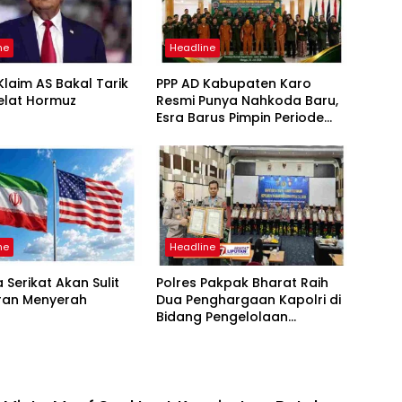
ne
Headline
laim AS Bakal Tarik
PPP AD Kabupaten Karo
elat Hormuz
Resmi Punya Nahkoda Baru,
Esra Barus Pimpin Periode
2026-2031
ne
Headline
 Serikat Akan Sulit
Polres Pakpak Bharat Raih
Iran Menyerah
Dua Penghargaan Kapolri di
Bidang Pengelolaan
Keuangan Negara