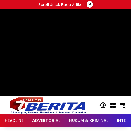
Langsung
×
Scroll Untuk Baca Artikel
ke
konten
HEADLINE
ADVERTORIAL
HUKUM & KRIMINAL
INTER