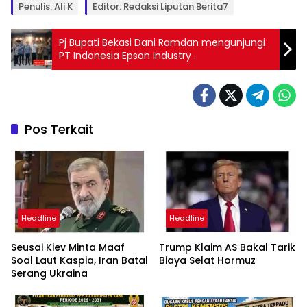
Penulis: Ali K
Editor: Redaksi Liputan Berita7
Pj Bupati Bekasi Dani Ramdan mengunjungi
PT Indonesia Epson Industry .
Pos Terkait
Headline
Headline
Seusai Kiev Minta Maaf
Trump Klaim AS Bakal Tarik
Soal Laut Kaspia, Iran Batal
Biaya Selat Hormuz
Serang Ukraina