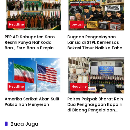
Headline
bekasi
PPP AD Kabupaten Karo
Dugaan Penganiayaan
Resmi Punya Nahkoda
Lansia di STPL Kemensos
Baru, Esra Barus Pimpin
Bekasi Timur Naik ke Tahap
Periode 2026-2031
Penyidikan, Kuasa Hukum
Minta Proses Transparan
dan Bebas Intervensi
Headline
Headline
Amerika Serikat Akan Sulit
Polres Pakpak Bharat Raih
Paksa Iran Menyerah
Dua Penghargaan Kapolri
di Bidang Pengelolaan
Keuangan Negara
Baca Juga