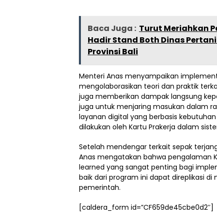
Baca Juga :
Turut Meriahkan 
Hadir Stand Both Dinas Perta
Provinsi Bali
Menteri Anas menyampaikan implement
mengolaborasikan teori dan praktik terkai
juga memberikan dampak langsung kepada
juga untuk menjaring masukan dalam r
layanan digital yang berbasis kebutuh
dilakukan oleh Kartu Prakerja dalam sis
Setelah mendengar terkait sepak terjang
Anas mengatakan bahwa pengalaman Kar
learned yang sangat penting bagi impl
baik dari program ini dapat direplikas
pemerintah.
[caldera_form id=”CF659de45cbe0d2″]