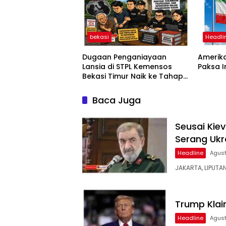
bekasi
Headli
Dugaan Penganiayaan
Amerika
Lansia di STPL Kemensos
Paksa 
Bekasi Timur Naik ke Tahap
Penyidikan, Kuasa Hukum
Minta Proses Transparan
Baca Juga
dan Bebas Intervensi
Seusai Kiev
Serang Ukr
Headline
Agust
JAKARTA, LIPUTA
Trump Klai
Headline
Agust