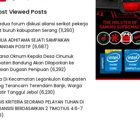
st Viewed Posts
edua forum diskusi aliansi serikat pekerja
at buruh kabupaten Serang
(11,260)
ULIA ADHITAMA SEJATI SAMPAIKAN
ANGAN POSITIF
(6,687)
uarsa Oknum Kepala Desa Cinunuk
aten Bandung Akan Dilaporkan ke
isian Dugaan Penipuan
(6,292)
a Di Kecamatan Legonkulon Kabupaten
g Terancam Terendam Banjir, Warga
tir Tanggul Jebol
(6,230)
SIS KRITERIA SEORANG PELAYAN TUHAN DI
RANSISI BERDASARKAN 2 TIMOTIUS 4:6-7
6)