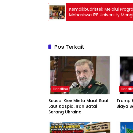
Kemdikbudristek Melalui Prog
Mahasiswa IPB University Mengi
Pos Terkait
Headline
Headli
Seusai Kiev Minta Maaf Soal
Trump K
Laut Kaspia, Iran Batal
Biaya S
Serang Ukraina