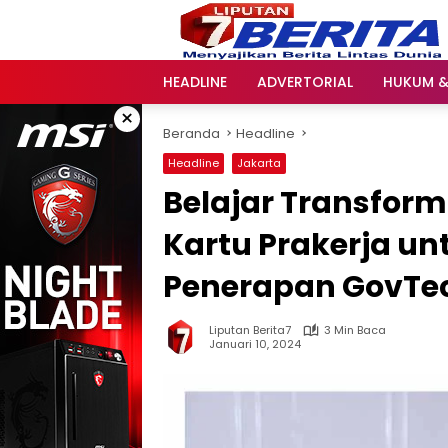
Langsung
ke
konten
HEADLINE
ADVERTORIAL
HUKUM &
×
Beranda
Headline
Headline
Jakarta
Belajar Transform
Kartu Prakerja u
Penerapan GovTe
Liputan Berita7
3 Min Baca
Januari 10, 2024