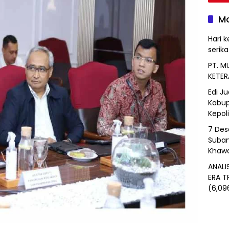
Mo
Hari k
serik
PT. M
KETER
Edi J
Kabup
Kepol
7 Des
Suban
Khawa
ANALI
ERA T
(6,09