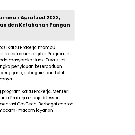
Pameran Agrofood 2023,
nian dan Ketahanan Pangan
asi Kartu Prakerja mampu
t transformasi digital. Program ini
 masyarakat luas. Diskusi ini
angka penyiapan keterpaduan
an pengguna, sebagaimana telah
temnya.
 program Kartu Prakerja, Menteri
tu Prakerja menjadi lesson
ementasi GovTech. Berbagai contoh
i di macam-macam layanan