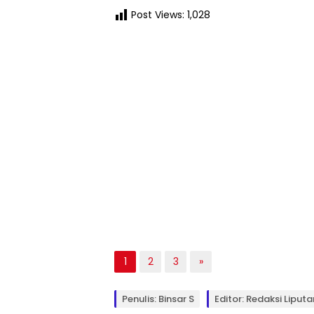
Post Views:
1,028
1
2
3
»
Penulis: Binsar S
Editor: Redaksi Liputa