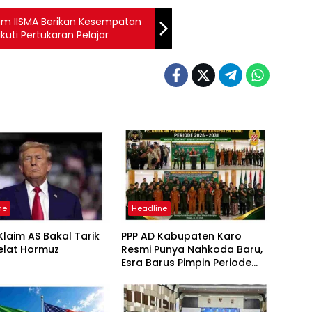
ram IISMA Berikan Kesempatan
kuti Pertukaran Pelajar
ne
Headline
laim AS Bakal Tarik
PPP AD Kabupaten Karo
elat Hormuz
Resmi Punya Nahkoda Baru,
Esra Barus Pimpin Periode
2026-2031