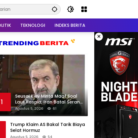
LITIK
TEKNOLOGI
INDEKS BERITA
×
Seusai Kiev Minta Maaf Soal
1
Laut Kaspia, Iran Batal Serang
Ukraina
Agustus 5, 2026
61
Trump Klaim AS Bakal Tarik Biaya
Selat Hormuz
Agustus 5, 2026
54