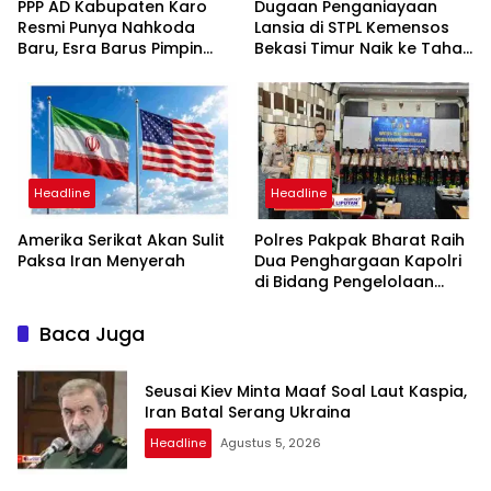
PPP AD Kabupaten Karo
Dugaan Penganiayaan
Resmi Punya Nahkoda
Lansia di STPL Kemensos
Baru, Esra Barus Pimpin
Bekasi Timur Naik ke Tahap
Periode 2026-2031
Penyidikan, Kuasa Hukum
Minta Proses Transparan
dan Bebas Intervensi
Headline
Headline
Amerika Serikat Akan Sulit
Polres Pakpak Bharat Raih
Paksa Iran Menyerah
Dua Penghargaan Kapolri
di Bidang Pengelolaan
Keuangan Negara
Baca Juga
Seusai Kiev Minta Maaf Soal Laut Kaspia,
Iran Batal Serang Ukraina
Headline
Agustus 5, 2026