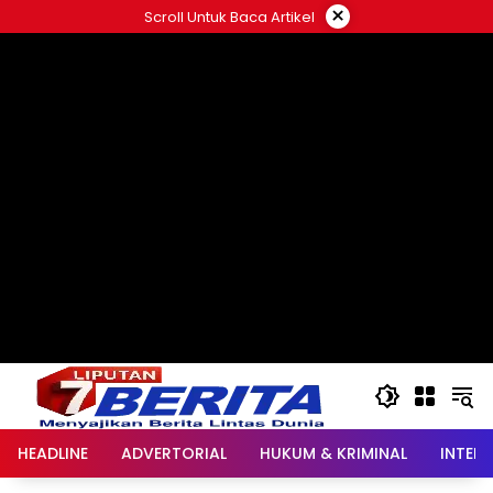
Langsung
×
Scroll Untuk Baca Artikel
ke
konten
HEADLINE
ADVERTORIAL
HUKUM & KRIMINAL
INTER