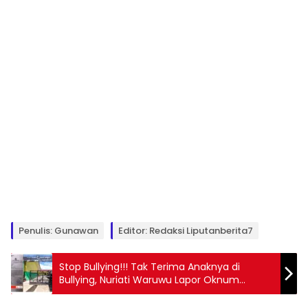
Penulis: Gunawan
Editor: Redaksi Liputanberita7
Stop Bullying!!! Tak Terima Anaknya di
Bullying, Nuriati Waruwu Lapor Oknum
Kepsek ke Polres Padangsidimpuan