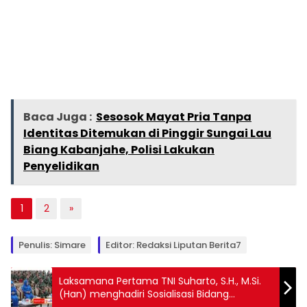
Baca Juga :
Sesosok Mayat Pria Tanpa
Identitas Ditemukan di Pinggir Sungai Lau
Biang Kabanjahe, Polisi Lakukan
Penyelidikan
1
2
»
Penulis: Simare
Editor: Redaksi Liputan Berita7
Laksamana Pertama TNI Suharto, S.H., M.Si.
(Han) menghadiri Sosialisasi Bidang
Keuangan