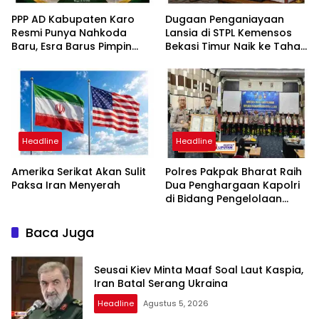
PPP AD Kabupaten Karo
Dugaan Penganiayaan
Resmi Punya Nahkoda
Lansia di STPL Kemensos
Baru, Esra Barus Pimpin
Bekasi Timur Naik ke Tahap
Periode 2026-2031
Penyidikan, Kuasa Hukum
Minta Proses Transparan
dan Bebas Intervensi
Headline
Headline
Amerika Serikat Akan Sulit
Polres Pakpak Bharat Raih
Paksa Iran Menyerah
Dua Penghargaan Kapolri
di Bidang Pengelolaan
Keuangan Negara
Baca Juga
Seusai Kiev Minta Maaf Soal Laut Kaspia,
Iran Batal Serang Ukraina
Headline
Agustus 5, 2026