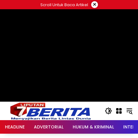
Langsung
×
Scroll Untuk Baca Artikel
ke
konten
HEADLINE
ADVERTORIAL
HUKUM & KRIMINAL
INTER