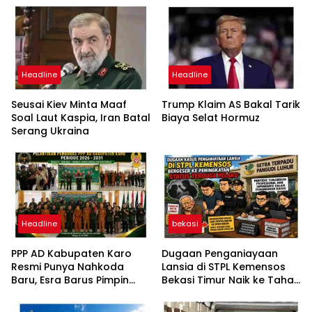
Headline
Headline
Seusai Kiev Minta Maaf
Trump Klaim AS Bakal Tarik
Soal Laut Kaspia, Iran Batal
Biaya Selat Hormuz
Serang Ukraina
Headline
bekasi
PPP AD Kabupaten Karo
Dugaan Penganiayaan
Resmi Punya Nahkoda
Lansia di STPL Kemensos
Baru, Esra Barus Pimpin
Bekasi Timur Naik ke Tahap
Periode 2026-2031
Penyidikan, Kuasa Hukum
Minta Proses Transparan