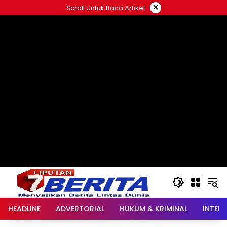
Langsung
×
Scroll Untuk Baca Artikel
ke
konten
HEADLINE
ADVERTORIAL
HUKUM & KRIMINAL
INTER