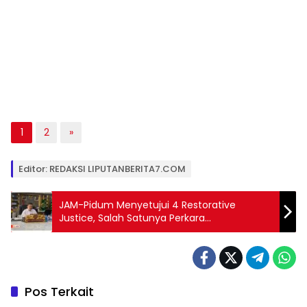
1
2
»
Editor: REDAKSI LIPUTANBERITA7.COM
JAM-Pidum Menyetujui 4 Restorative
Justice, Salah Satunya Perkara
Penganiayaan di Biak Numfor
Pos Terkait