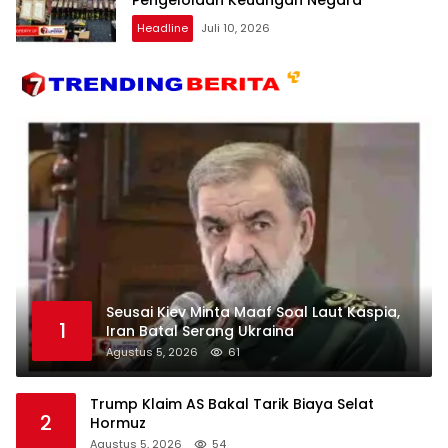
Pengelolaan Keuangan Negara
Headline
Juli 10, 2026
Seusai Kiev Minta Maaf Soal Laut Kaspia,
1
Iran Batal Serang Ukraina
Agustus 5, 2026
61
Trump Klaim AS Bakal Tarik Biaya Selat
2
Hormuz
Agustus 5, 2026
54