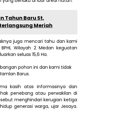
 yang berlaku di luar areal hutan.
n Tahun Baru St.
 Berlangsung Meriah
haknya juga mencari tahu dan kami
i BPHL Wilayah 2 Medan keguatan
luarkan seluas 15,6 Ha.
ebangan pohon ini dan kami tidak
Ramlan Barus.
ima kasih atas informasinya dan
ihak penebang atau perwakilan di
sebut menghindari kerugian ketiga
idup generasi warga, ujar Jesaya.