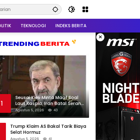
LITIK
TEKNOLOGI
INDEKS BERITA
×
Seusai Kiev Minta Maaf Soal
1
Laut Kaspia, Iran Batal Serang
Ukraina
Agustus 5, 2026
43
Trump Klaim AS Bakal Tarik Biaya
Selat Hormuz
Agustus 5, 2026
41