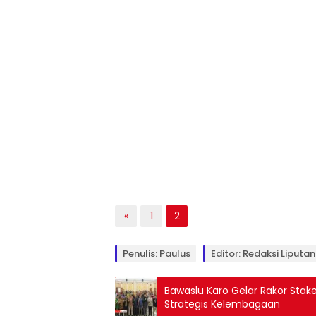
«
1
2
Penulis: Paulus
Editor: Redaksi Liputan
Bawaslu Karo Gelar Rakor Sta
Strategis Kelembagaan