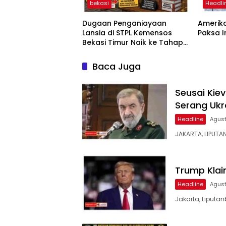
bekasi
Headli
Dugaan Penganiayaan
Amerika
Lansia di STPL Kemensos
Paksa 
Bekasi Timur Naik ke Tahap
Penyidikan, Kuasa Hukum
Minta Proses Transparan
Baca Juga
dan Bebas Intervensi
Seusai Kiev
Serang Ukr
Headline
Agust
JAKARTA, LIPUTA
Trump Klai
Headline
Agust
Jakarta, Liputan