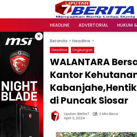
Langsung
ke
konten
HEADLINE
ADVERTORIAL
HUKUM &
×
Beranda
Headline
Headline
Lingkungan
WALANTARA Bersa
Kantor Kehutana
Kabanjahe,Henti
di Puncak Siosar
Liputan Berita7
2 Min Baca
April 3, 2024