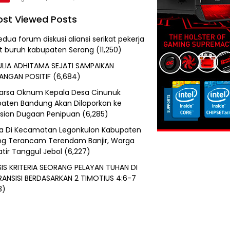
st Viewed Posts
edua forum diskusi aliansi serikat pekerja
at buruh kabupaten Serang
(11,250)
ULIA ADHITAMA SEJATI SAMPAIKAN
ANGAN POSITIF
(6,684)
uarsa Oknum Kepala Desa Cinunuk
aten Bandung Akan Dilaporkan ke
isian Dugaan Penipuan
(6,285)
a Di Kecamatan Legonkulon Kabupaten
g Terancam Terendam Banjir, Warga
tir Tanggul Jebol
(6,227)
SIS KRITERIA SEORANG PELAYAN TUHAN DI
RANSISI BERDASARKAN 2 TIMOTIUS 4:6-7
3)