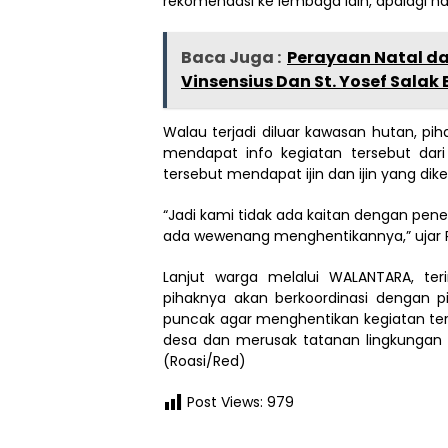
rekomendasi ke lembaga lain, apalagi hal
Baca Juga :
Perayaan Natal da
Vinsensius Dan St. Yosef Salak
Walau terjadi diluar kawasan hutan, pi
mendapat info kegiatan tersebut dar
tersebut mendapat ijin dan ijin yang dike
“Jadi kami tidak ada kaitan dengan pen
ada wewenang menghentikannya,” ujar 
Lanjut warga melalui WALANTARA, ter
pihaknya akan berkoordinasi dengan p
puncak agar menghentikan kegiatan ter
desa dan merusak tatanan lingkungan h
(Roasi/Red)
Post Views:
979