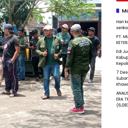
Mo
Hari k
serik
PT. M
KETER
Edi J
Kabup
Kepol
7 Des
Suban
Khawa
ANALI
ERA T
(6,08