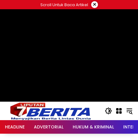
Langsung
×
Scroll Untuk Baca Artikel
ke
konten
HEADLINE
ADVERTORIAL
HUKUM & KRIMINAL
INTER