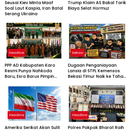
Seusai Kiev Minta Maaf
Trump Klaim AS Bakal Tarik
Soal Laut Kaspia, Iran Batal
Biaya Selat Hormuz
Serang Ukraina
Headline
bekasi
PPP AD Kabupaten Karo
Dugaan Penganiayaan
Resmi Punya Nahkoda
Lansia di STPL Kemensos
Baru, Esra Barus Pimpin
Bekasi Timur Naik ke Tahap
Periode 2026-2031
Penyidikan, Kuasa Hukum
Minta Proses Transparan
dan Bebas Intervensi
Headline
Headline
Amerika Serikat Akan Sulit
Polres Pakpak Bharat Raih