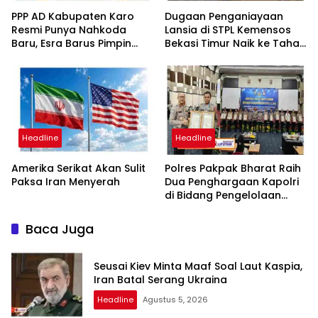
PPP AD Kabupaten Karo
Dugaan Penganiayaan
Resmi Punya Nahkoda
Lansia di STPL Kemensos
Baru, Esra Barus Pimpin
Bekasi Timur Naik ke Tahap
Periode 2026-2031
Penyidikan, Kuasa Hukum
Minta Proses Transparan
dan Bebas Intervensi
Headline
Headline
Amerika Serikat Akan Sulit
Polres Pakpak Bharat Raih
Paksa Iran Menyerah
Dua Penghargaan Kapolri
di Bidang Pengelolaan
Keuangan Negara
Baca Juga
Seusai Kiev Minta Maaf Soal Laut Kaspia,
Iran Batal Serang Ukraina
Headline
Agustus 5, 2026