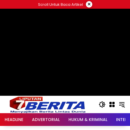
Langsung
×
Scroll Untuk Baca Artikel
ke
konten
HEADLINE
ADVERTORIAL
HUKUM & KRIMINAL
INTER