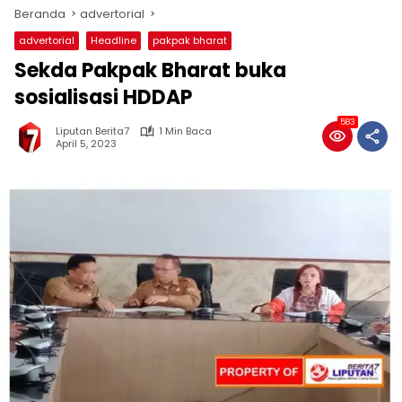
Beranda
advertorial
advertorial
Headline
pakpak bharat
Sekda Pakpak Bharat buka
sosialisasi HDDAP
583
Liputan Berita7
1 Min Baca
April 5, 2023