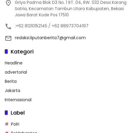
Griya Padma Blok D3 No. 1 RT. 04, RW. 032 Desa Karang
Satria, Kecamatan Tambun Utara Kabupaten, Bekasi
Jawa Barat Kode Pos 17510
:+62 81210152145 / +62 88973704197
redaksi.liputanberita7@gmail.com
Kategori
Headline
advertorial
Berita
Jakarta
Internasional
Label
Polri