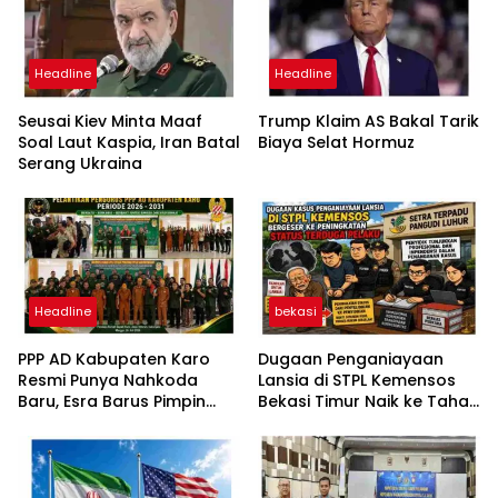
Headline
Headline
Seusai Kiev Minta Maaf
Trump Klaim AS Bakal Tarik
Soal Laut Kaspia, Iran Batal
Biaya Selat Hormuz
Serang Ukraina
Headline
bekasi
PPP AD Kabupaten Karo
Dugaan Penganiayaan
Resmi Punya Nahkoda
Lansia di STPL Kemensos
Baru, Esra Barus Pimpin
Bekasi Timur Naik ke Tahap
Periode 2026-2031
Penyidikan, Kuasa Hukum
Minta Proses Transparan
dan Bebas Intervensi