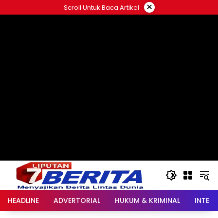
Langsung
×
Scroll Untuk Baca Artikel
ke
konten
HEADLINE
ADVERTORIAL
HUKUM & KRIMINAL
INTER