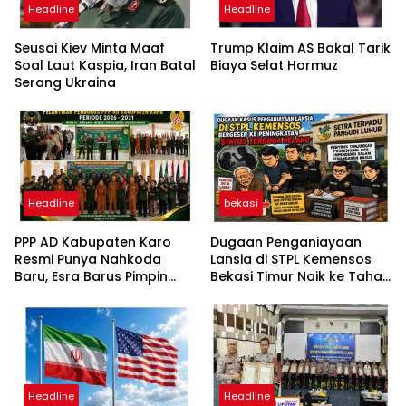
Headline
Headline
Seusai Kiev Minta Maaf
Trump Klaim AS Bakal Tarik
Soal Laut Kaspia, Iran Batal
Biaya Selat Hormuz
Serang Ukraina
Headline
bekasi
PPP AD Kabupaten Karo
Dugaan Penganiayaan
Resmi Punya Nahkoda
Lansia di STPL Kemensos
Baru, Esra Barus Pimpin
Bekasi Timur Naik ke Tahap
Periode 2026-2031
Penyidikan, Kuasa Hukum
Minta Proses Transparan
dan Bebas Intervensi
Headline
Headline