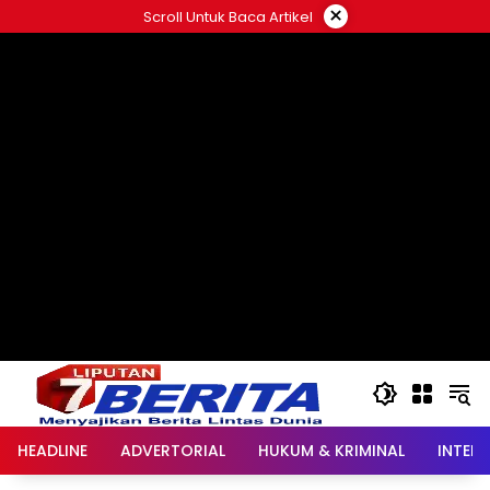
Langsung
×
Scroll Untuk Baca Artikel
ke
konten
HEADLINE
ADVERTORIAL
HUKUM & KRIMINAL
INTER