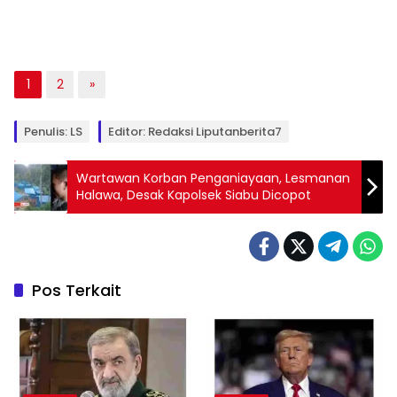
1
2
»
Penulis: LS
Editor: Redaksi Liputanberita7
Wartawan Korban Penganiayaan, Lesmanan
Halawa, Desak Kapolsek Siabu Dicopot
Pos Terkait