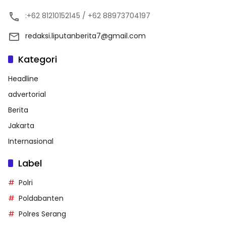
:+62 81210152145 / +62 88973704197
redaksi.liputanberita7@gmail.com
Kategori
Headline
advertorial
Berita
Jakarta
Internasional
Label
Polri
Poldabanten
Polres Serang