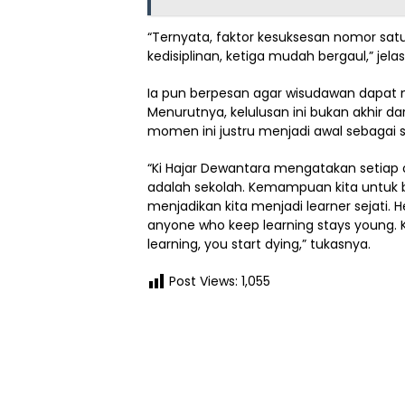
“Ternyata, faktor kesuksesan nomor sat
kedisiplinan, ketiga mudah bergaul,” jela
Ia pun berpesan agar wisudawan dapat m
Menurutnya, kelulusan ini bukan akhir d
momen ini justru menjadi awal sebagai 
“Ki Hajar Dewantara mengatakan setiap 
adalah sekolah. Kemampuan kita untuk b
menjadikan kita menjadi learner sejati.
anyone who keep learning stays young. K
learning, you start dying,” tukasnya.
Post Views:
1,055