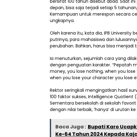
bersifat 100 tahun disebut abad. Saat in
depan, bisa saja terjadi setiap 5 tahuna
Kemampuan untuk merespon secara cepa
ungkapnya.
Oleh karena itu, kata dia, IPB Universit
putrinya, para mahasiswa dan lulusannya
perubahan. Bahkan, harus bisa menjadi 
Ia menuturkan, sejumlah cara yang dilak
dengan penguatan karakter. “Pepatah 
money, you lose nothing, when you lose 
when you lose your character you lose e
Rektor seringkali mengingatkan hasil su
100 faktor sukses, Intelligence Quotient 
Sementara bersekolah di sekolah favorit 
dengan nilai terbaik, ‘hanya’ di urutan ke
Baca Juga :
Bupati Karo Ucapk
Ke-64 Tahun 2024 Kepada Kaja