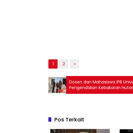
1
2
»
Dosen dan Mahasiswa IPB Unive
Pengendalian Kebakaran Hutan 
Montpellier Perancis
Pos Terkait