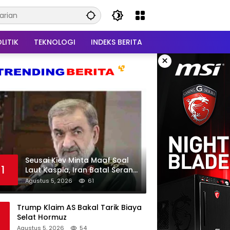
LITIK
TEKNOLOGI
INDEKS BERITA
×
Seusai Kiev Minta Maaf Soal
1
Laut Kaspia, Iran Batal Serang
Ukraina
Agustus 5, 2026
61
Trump Klaim AS Bakal Tarik Biaya
Selat Hormuz
Agustus 5, 2026
54