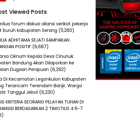
st Viewed Posts
edua forum diskusi aliansi serikat pekerja
at buruh kabupaten Serang
(11,260)
ULIA ADHITAMA SEJATI SAMPAIKAN
ANGAN POSITIF
(6,687)
uarsa Oknum Kepala Desa Cinunuk
aten Bandung Akan Dilaporkan ke
isian Dugaan Penipuan
(6,292)
a Di Kecamatan Legonkulon Kabupaten
g Terancam Terendam Banjir, Warga
tir Tanggul Jebol
(6,230)
SIS KRITERIA SEORANG PELAYAN TUHAN DI
RANSISI BERDASARKAN 2 TIMOTIUS 4:6-7
6)