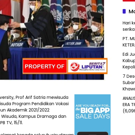
Mo
Hari k
serik
PT. M
KETER
Edi J
Kabup
Kepol
7 Des
Suban
Khawa
iversity, Prof Arif Satria mewisuda
ANALI
Wisuda Program Pendidikan Vokasi
ERA T
Tahun Akademik 2021/2022
(6,09
dya Wisuda, Kampus Dramaga dan
 TV, 15/11.
selamat kepada seluruh wisudawan