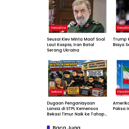
Headline
Headli
Seusai Kiev Minta Maaf Soal
Trump K
Laut Kaspia, Iran Batal
Biaya S
Serang Ukraina
bekasi
Headli
Dugaan Penganiayaan
Amerika
Lansia di STPL Kemensos
Paksa 
Bekasi Timur Naik ke Tahap
Penyidikan, Kuasa Hukum
Minta Proses Transparan
Baca Juga