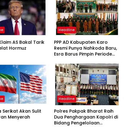
ne
Headline
laim AS Bakal Tarik
PPP AD Kabupaten Karo
elat Hormuz
Resmi Punya Nahkoda Baru,
Esra Barus Pimpin Periode
2026-2031
ne
Headline
 Serikat Akan Sulit
Polres Pakpak Bharat Raih
Iran Menyerah
Dua Penghargaan Kapolri di
Bidang Pengelolaan
Keuangan Negara