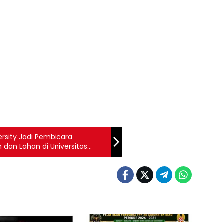
rsity Jadi Pembicara
dan Lahan di Universitas