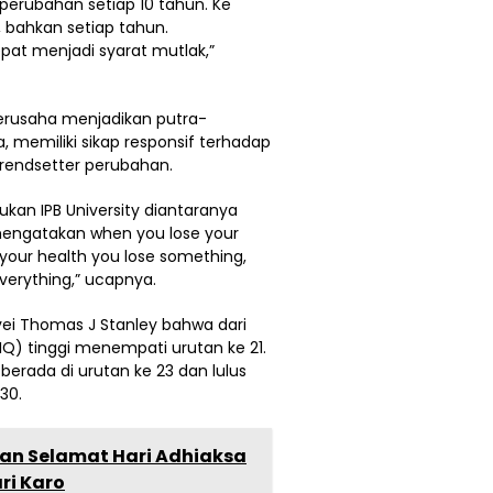
i perubahan setiap 10 tahun. Ke
n, bahkan setiap tahun.
t menjadi syarat mutlak,”
y berusaha menjadikan putra-
, memiliki sikap responsif terhadap
trendsetter perubahan.
ukan IPB University diantaranya
mengatakan when you lose your
your health you lose something,
verything,” ucapnya.
rvei Thomas J Stanley bahwa dari
(IQ) tinggi menempati urutan ke 21.
berada di urutan ke 23 dan lulus
 30.
an Selamat Hari Adhiaksa
ri Karo