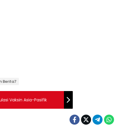
n Berita7
asi Vaksin Asia-Pasifik