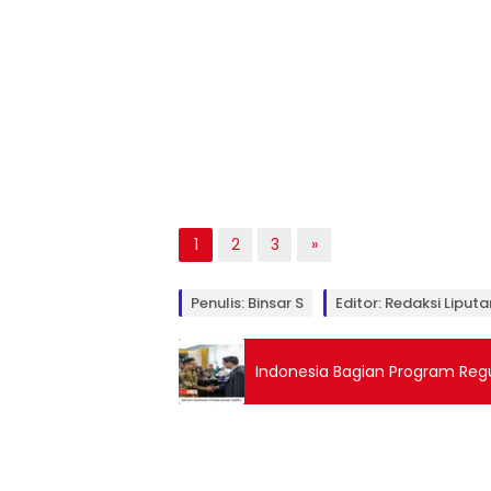
1
2
3
»
Penulis: Binsar S
Editor: Redaksi Liputa
Indonesia Bagian Program Regul