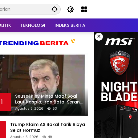
LITIK
TEKNOLOGI
INDEKS BERITA
×
Seusai Kiev Minta Maaf Soal
1
Laut Kaspia, Iran Batal Serang
Ukraina
Agustus 5, 2026
53
Trump Klaim AS Bakal Tarik Biaya
Selat Hormuz
Agustus 5, 2026
49