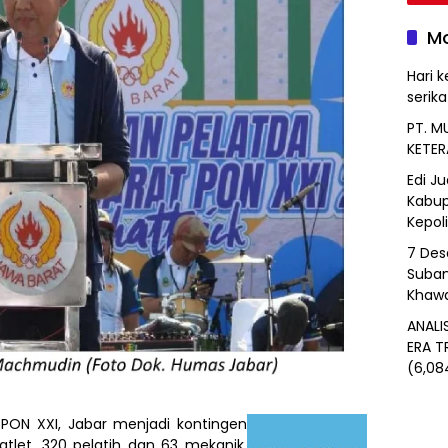
Mo
Hari k
serik
PT. M
KETER
Edi J
Kabup
Kepol
7 Des
Suban
Khawa
ANALI
ERA T
(6,08
PON XXI, Jabar menjadi kontingen
atlet, 320 pelatih dan 63 mekanik.