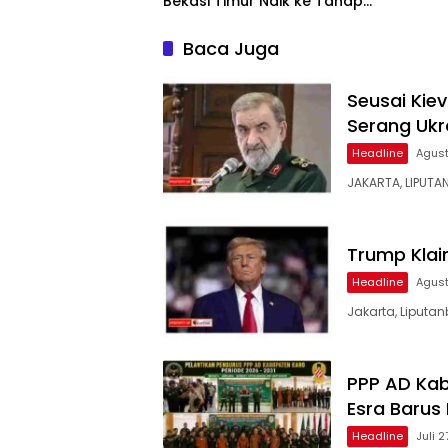
Bekasi Timur Naik ke Tahap
Penyidikan, Kuasa Hukum
Minta Proses Transparan
Baca Juga
dan Bebas Intervensi
Seusai Kiev
Serang Ukr
Headline
Agust
JAKARTA, LIPUTA
Trump Klai
Headline
Agust
Jakarta, Liputan
PPP AD Kab
Esra Barus
Headline
Juli 