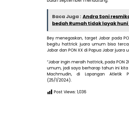
bulan September mendatang.
Baca Juga :
Andra Soni resmik
bedah Rumah tidak layak huni
Bey menegaskan, target Jabar pada P
begitu hattrick juara umum bisa terc
Jabar dan PON XX di Papua Jabar juara
“Jabar ingin meraih hattrick, pada PON 2
umum, jadi saya berharap tahun ini kita
Machmudin, di Lapangan Atletik P
(25/1/2024).
Post Views:
1,036