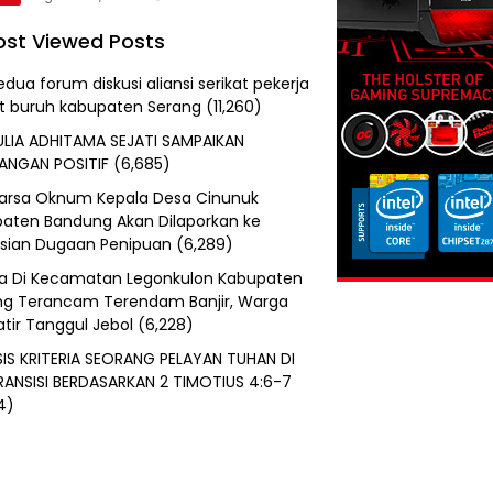
st Viewed Posts
edua forum diskusi aliansi serikat pekerja
at buruh kabupaten Serang
(11,260)
ULIA ADHITAMA SEJATI SAMPAIKAN
ANGAN POSITIF
(6,685)
uarsa Oknum Kepala Desa Cinunuk
aten Bandung Akan Dilaporkan ke
isian Dugaan Penipuan
(6,289)
a Di Kecamatan Legonkulon Kabupaten
g Terancam Terendam Banjir, Warga
tir Tanggul Jebol
(6,228)
SIS KRITERIA SEORANG PELAYAN TUHAN DI
RANSISI BERDASARKAN 2 TIMOTIUS 4:6-7
4)