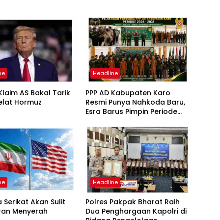
ne
Headline
laim AS Bakal Tarik
PPP AD Kabupaten Karo
elat Hormuz
Resmi Punya Nahkoda Baru,
Esra Barus Pimpin Periode
2026-2031
ne
Headline
 Serikat Akan Sulit
Polres Pakpak Bharat Raih
Iran Menyerah
Dua Penghargaan Kapolri di