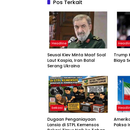
Pos Terkait
Headline
Headli
Seusai Kiev Minta Maaf Soal
Trump K
Laut Kaspia, Iran Batal
Biaya S
Serang Ukraina
bekasi
Headli
Dugaan Penganiayaan
Amerika
Lansia di STPL Kemensos
Paksa 