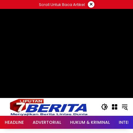
Langsung
×
Scroll Untuk Baca Artikel
ke
konten
HEADLINE
ADVERTORIAL
HUKUM & KRIMINAL
INTER