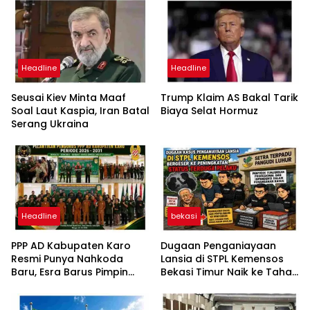
Headline
Headline
Seusai Kiev Minta Maaf
Trump Klaim AS Bakal Tarik
Soal Laut Kaspia, Iran Batal
Biaya Selat Hormuz
Serang Ukraina
Headline
bekasi
PPP AD Kabupaten Karo
Dugaan Penganiayaan
Resmi Punya Nahkoda
Lansia di STPL Kemensos
Baru, Esra Barus Pimpin
Bekasi Timur Naik ke Tahap
Periode 2026-2031
Penyidikan, Kuasa Hukum
Minta Proses Transparan