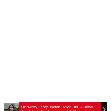
Ernawaty Tampubolon Calon DPD RI Jawa