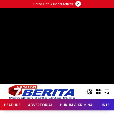
Langsung
×
Scroll Untuk Baca Artikel
ke
konten
HEADLINE
ADVERTORIAL
HUKUM & KRIMINAL
INTER