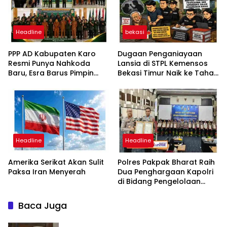
Headline
bekasi
PPP AD Kabupaten Karo
Dugaan Penganiayaan
Resmi Punya Nahkoda
Lansia di STPL Kemensos
Baru, Esra Barus Pimpin
Bekasi Timur Naik ke Tahap
Periode 2026-2031
Penyidikan, Kuasa Hukum
Minta Proses Transparan
dan Bebas Intervensi
Headline
Headline
Amerika Serikat Akan Sulit
Polres Pakpak Bharat Raih
Paksa Iran Menyerah
Dua Penghargaan Kapolri
di Bidang Pengelolaan
Keuangan Negara
Baca Juga