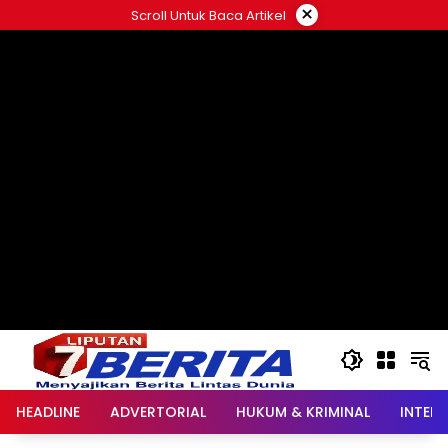
Langsung
×
Scroll Untuk Baca Artikel
ke
konten
HEADLINE
ADVERTORIAL
HUKUM & KRIMINAL
INTER