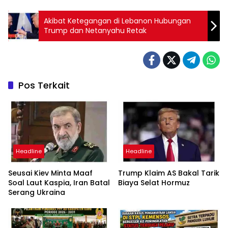
Akibat Ketegangan di Lebanon Hubungan
Trump dan Netanyahu Retak
Pos Terkait
Headline
Headline
Seusai Kiev Minta Maaf
Trump Klaim AS Bakal Tarik
Soal Laut Kaspia, Iran Batal
Biaya Selat Hormuz
Serang Ukraina