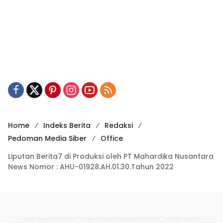
Home
Indeks Berita
Redaksi
Pedoman Media Siber
Office
Liputan Berita7 di Produksi oleh PT Mahardika Nusantara
News Nomor : AHU-01928.AH.01.30.Tahun 2022
https://juara303z.com/
https://www.rhinologyonline.org/
bumbu medan