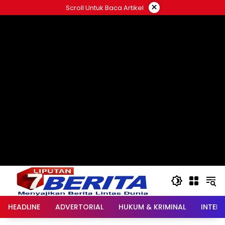
Langsung
×
Scroll Untuk Baca Artikel
ke
konten
HEADLINE
ADVERTORIAL
HUKUM & KRIMINAL
INTER