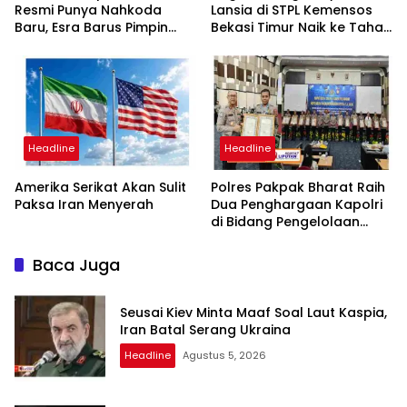
Resmi Punya Nahkoda
Lansia di STPL Kemensos
Baru, Esra Barus Pimpin
Bekasi Timur Naik ke Tahap
Periode 2026-2031
Penyidikan, Kuasa Hukum
Minta Proses Transparan
dan Bebas Intervensi
Headline
Headline
Amerika Serikat Akan Sulit
Polres Pakpak Bharat Raih
Paksa Iran Menyerah
Dua Penghargaan Kapolri
di Bidang Pengelolaan
Keuangan Negara
Baca Juga
Seusai Kiev Minta Maaf Soal Laut Kaspia,
Iran Batal Serang Ukraina
Headline
Agustus 5, 2026