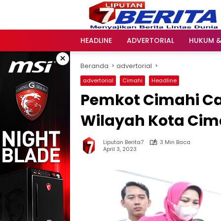
Langsung
ke
konten
HEADLINE
ADVERTORIAL
HUKUM &
×
Beranda
advertorial
advertorial
Cimahi
Headline
Pemkot Cimahi Ca
Wilayah Kota Cim
Liputan Berita7
3 Min Baca
April 3, 2023