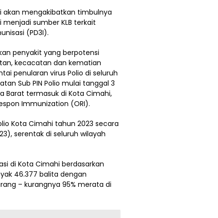
i akan mengakibatkan timbulnya
 menjadi sumber KLB terkait
nisasi (PD3I).
akan penyakit yang berpotensi
tan, kecacatan dan kematian
i penularan virus Polio di seluruh
tan Sub PIN Polio mulai tanggal 3
wa Barat termasuk di Kota Cimahi,
espon Immunization (ORI).
lio Kota Cimahi tahun 2023 secara
3), serentak di seluruh wilayah
asi di Kota Cimahi berdasarkan
yak 46.377 balita dengan
urang – kurangnya 95% merata di