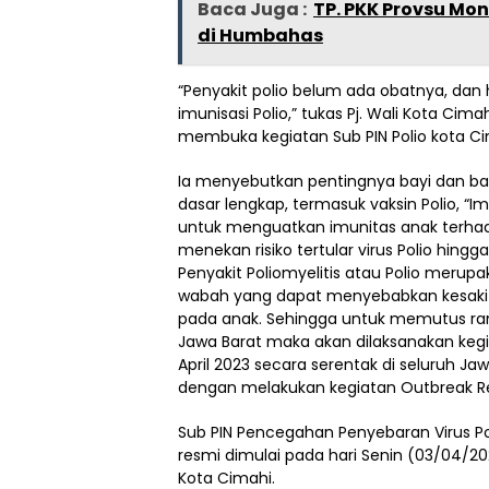
Baca Juga :
TP. PKK Provsu Mo
di Humbahas
“Penyakit polio belum ada obatnya, dan
imunisasi Polio,” tukas Pj. Wali Kota Cima
membuka kegiatan Sub PIN Polio kota Ci
Ia menyebutkan pentingnya bayi dan ba
dasar lengkap, termasuk vaksin Polio, “I
untuk menguatkan imunitas anak terhadap
menekan risiko tertular virus Polio hingg
Penyakit Poliomyelitis atau Polio merup
wabah yang dapat menyebabkan kesaki
pada anak. Sehingga untuk memutus ranta
Jawa Barat maka akan dilaksanakan kegia
April 2023 secara serentak di seluruh Ja
dengan melakukan kegiatan Outbreak R
Sub PIN Pencegahan Penyebaran Virus Po
resmi dimulai pada hari Senin (03/04/202
Kota Cimahi.