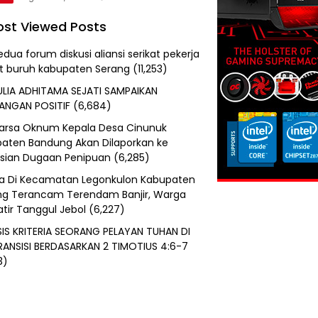
st Viewed Posts
edua forum diskusi aliansi serikat pekerja
at buruh kabupaten Serang
(11,253)
ULIA ADHITAMA SEJATI SAMPAIKAN
ANGAN POSITIF
(6,684)
uarsa Oknum Kepala Desa Cinunuk
aten Bandung Akan Dilaporkan ke
isian Dugaan Penipuan
(6,285)
a Di Kecamatan Legonkulon Kabupaten
g Terancam Terendam Banjir, Warga
tir Tanggul Jebol
(6,227)
SIS KRITERIA SEORANG PELAYAN TUHAN DI
RANSISI BERDASARKAN 2 TIMOTIUS 4:6-7
3)