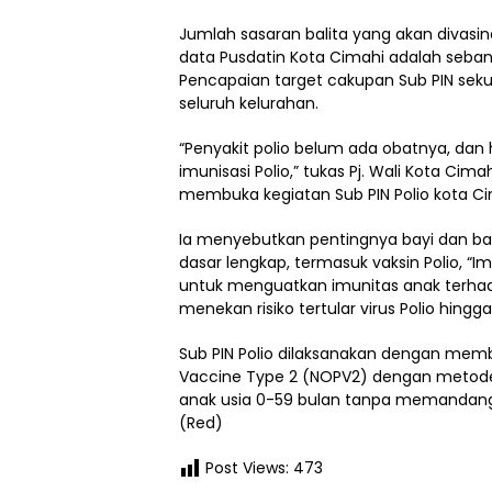
Jumlah sasaran balita yang akan divasin
data Pusdatin Kota Cimahi adalah seban
Pencapaian target cakupan Sub PIN sek
seluruh kelurahan.
“Penyakit polio belum ada obatnya, dan
imunisasi Polio,” tukas Pj. Wali Kota Cima
membuka kegiatan Sub PIN Polio kota Ci
Ia menyebutkan pentingnya bayi dan ba
dasar lengkap, termasuk vaksin Polio, “I
untuk menguatkan imunitas anak terhadap
menekan risiko tertular virus Polio hingg
Sub PIN Polio dilaksanakan dengan membe
Vaccine Type 2 (NOPV2) dengan metode t
anak usia 0-59 bulan tanpa memandang
(Red)
Post Views:
473