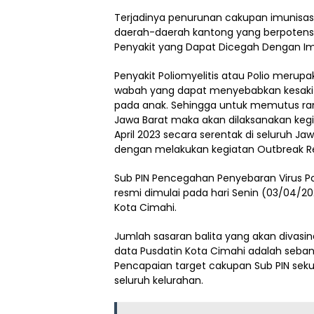
Terjadinya penurunan cakupan imunisas
daerah-daerah kantong yang berpotensi
Penyakit yang Dapat Dicegah Dengan Imu
Penyakit Poliomyelitis atau Polio merup
wabah yang dapat menyebabkan kesaki
pada anak. Sehingga untuk memutus ranta
Jawa Barat maka akan dilaksanakan kegia
April 2023 secara serentak di seluruh Ja
dengan melakukan kegiatan Outbreak R
Sub PIN Pencegahan Penyebaran Virus Po
resmi dimulai pada hari Senin (03/04/202
Kota Cimahi.
Jumlah sasaran balita yang akan divasin
data Pusdatin Kota Cimahi adalah seban
Pencapaian target cakupan Sub PIN sek
seluruh kelurahan.