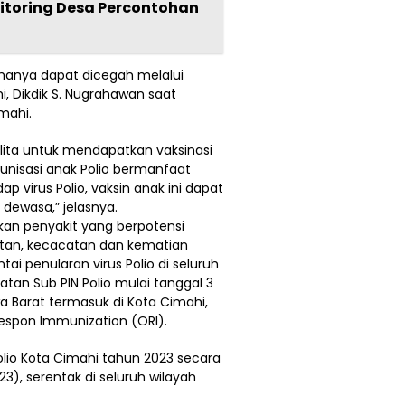
nitoring Desa Percontohan
 hanya dapat dicegah melalui
hi, Dikdik S. Nugrahawan saat
mahi.
lita untuk mendapatkan vaksinasi
munisasi anak Polio bermanfaat
 virus Polio, vaksin anak ini dapat
a dewasa,” jelasnya.
akan penyakit yang berpotensi
tan, kecacatan dan kematian
i penularan virus Polio di seluruh
tan Sub PIN Polio mulai tanggal 3
wa Barat termasuk di Kota Cimahi,
espon Immunization (ORI).
lio Kota Cimahi tahun 2023 secara
3), serentak di seluruh wilayah