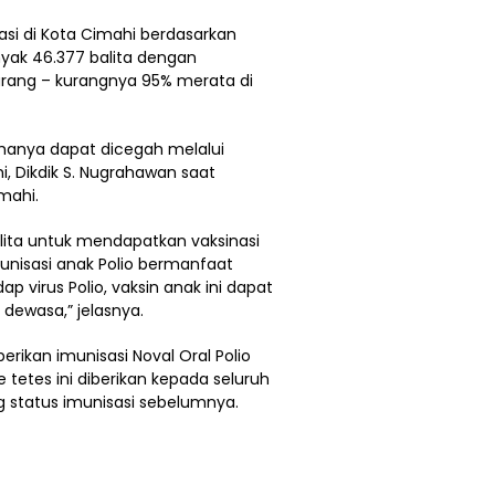
asi di Kota Cimahi berdasarkan
yak 46.377 balita dengan
urang – kurangnya 95% merata di
 hanya dapat dicegah melalui
hi, Dikdik S. Nugrahawan saat
mahi.
lita untuk mendapatkan vaksinasi
munisasi anak Polio bermanfaat
 virus Polio, vaksin anak ini dapat
a dewasa,” jelasnya.
rikan imunisasi Noval Oral Polio
etes ini diberikan kepada seluruh
 status imunisasi sebelumnya.