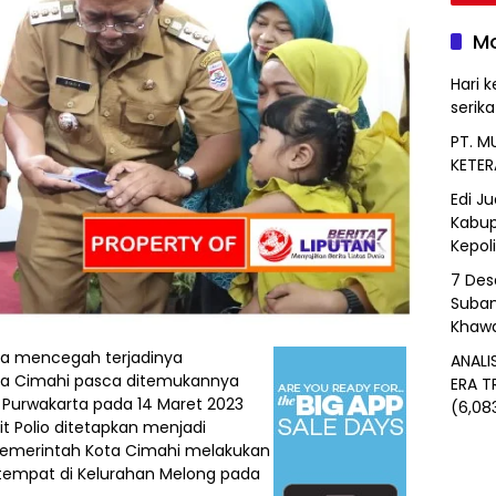
Mo
Hari k
serik
PT. M
KETER
Edi J
Kabup
Kepol
7 Des
Suban
Khawa
a mencegah terjadinya
ANALI
ota Cimahi pasca ditemukannya
ERA T
n Purwakarta pada 14 Maret 2023
(6,08
 Polio ditetapkan menjadi
, Pemerintah Kota Cimahi melakukan
rtempat di Kelurahan Melong pada