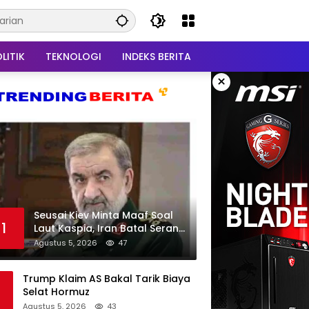
LITIK
TEKNOLOGI
INDEKS BERITA
×
Seusai Kiev Minta Maaf Soal
1
Laut Kaspia, Iran Batal Serang
Ukraina
Agustus 5, 2026
47
Trump Klaim AS Bakal Tarik Biaya
Selat Hormuz
Agustus 5, 2026
43