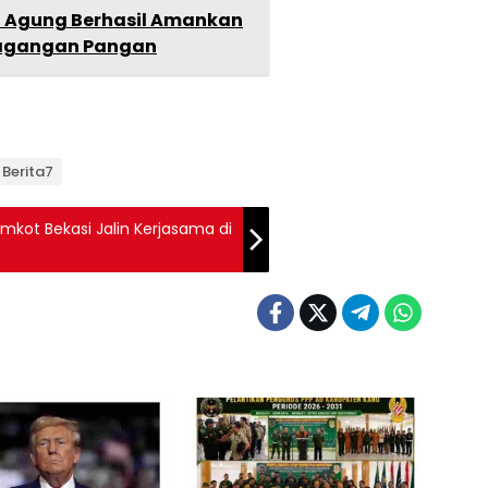
n Agung Berhasil Amankan
dagangan Pangan
 Berita7
kot Bekasi Jalin Kerjasama di