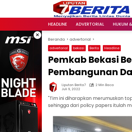
Langsung
ke
konten
HEADLINE
ADVERTORIAL
HUKUM &
×
Beranda
advertorial
advertorial
bekasi
Berita
Headline
Pemkab Bekasi Be
Pembangunan Da
Liputan Berita7
2 Min Baca
Juli 9, 2022
"Tim ini diharapkan merumuskan topi
sehingga dari policy papers itulah