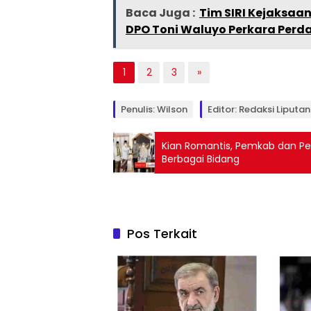
Baca Juga :
Tim SIRI Kejaksaa
DPO Toni Waluyo Perkara Per
1
2
3
»
Penulis: Wilson
Editor: Redaksi Liputan
Kian Romantis, Pemkab dan Pem
Berbagai Bidang
Pos Terkait