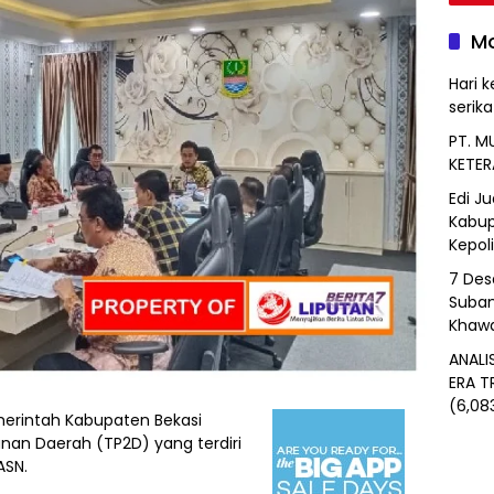
Mo
Hari k
serik
PT. M
KETER
Edi J
Kabup
Kepol
7 Des
Suban
Khawa
ANALI
ERA T
(6,08
erintah Kabupaten Bekasi
n Daerah (TP2D) yang terdiri
ASN.