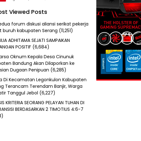
st Viewed Posts
edua forum diskusi aliansi serikat pekerja
at buruh kabupaten Serang
(11,251)
ULIA ADHITAMA SEJATI SAMPAIKAN
ANGAN POSITIF
(6,684)
uarsa Oknum Kepala Desa Cinunuk
aten Bandung Akan Dilaporkan ke
isian Dugaan Penipuan
(6,285)
a Di Kecamatan Legonkulon Kabupaten
g Terancam Terendam Banjir, Warga
tir Tanggul Jebol
(6,227)
SIS KRITERIA SEORANG PELAYAN TUHAN DI
RANSISI BERDASARKAN 2 TIMOTIUS 4:6-7
3)