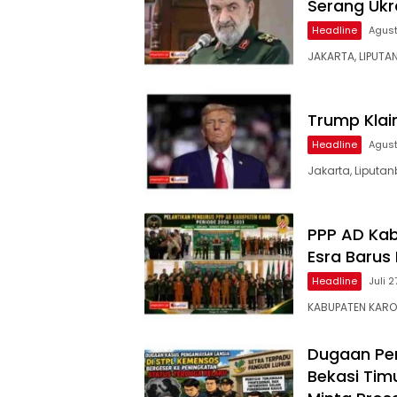
Serang Ukr
Headline
Agust
JAKARTA, LIPUTA
Trump Klai
Headline
Agust
Jakarta, Liputan
PPP AD Kab
Esra Barus
Headline
Juli 
KABUPATEN KARO –
Dugaan Pen
Bekasi Tim