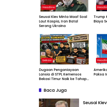
Headline
Headli
Seusai Kiev Minta Maaf Soal
Trump K
Laut Kaspia, Iran Batal
Biaya S
Serang Ukraina
bekasi
Headli
Dugaan Penganiayaan
Amerika
Lansia di STPL Kemensos
Paksa 
Bekasi Timur Naik ke Tahap
Penyidikan, Kuasa Hukum
Minta Proses Transparan
Baca Juga
dan Bebas Intervensi
Seusai Kiev