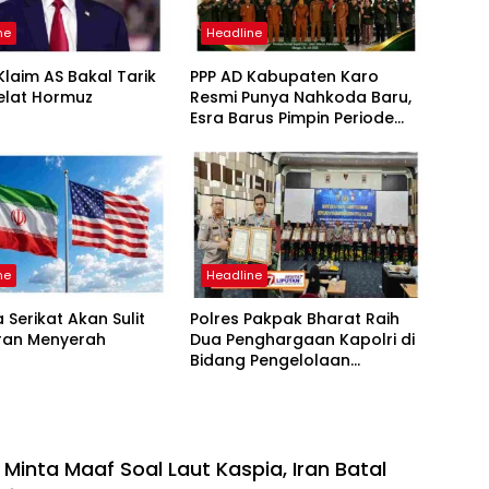
ne
Headline
laim AS Bakal Tarik
PPP AD Kabupaten Karo
elat Hormuz
Resmi Punya Nahkoda Baru,
Esra Barus Pimpin Periode
2026-2031
ne
Headline
 Serikat Akan Sulit
Polres Pakpak Bharat Raih
Iran Menyerah
Dua Penghargaan Kapolri di
Bidang Pengelolaan
Keuangan Negara
 Minta Maaf Soal Laut Kaspia, Iran Batal