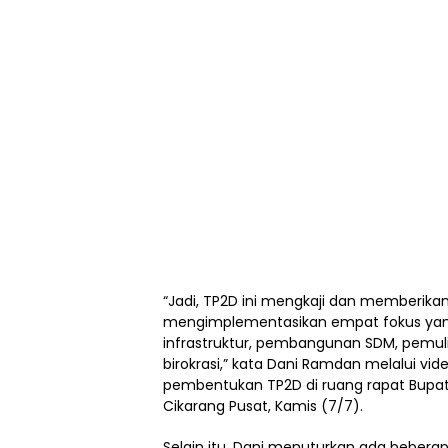
“Jadi, TP2D ini mengkaji dan memberika
mengimplementasikan empat fokus yang
infrastruktur, pembangunan SDM, pemul
birokrasi,” kata Dani Ramdan melalui vi
pembentukan TP2D di ruang rapat Bupati
Cikarang Pusat, Kamis (7/7).
Selain itu, Dani menuturkan ada beberap