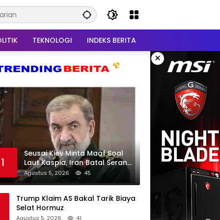
LITIK
TEKNOLOGI
INDEKS BERITA
×
Seusai Kiev Minta Maaf Soal
1
Laut Kaspia, Iran Batal Serang
Ukraina
Agustus 5, 2026
45
Trump Klaim AS Bakal Tarik Biaya
Selat Hormuz
Agustus 5, 2026
41