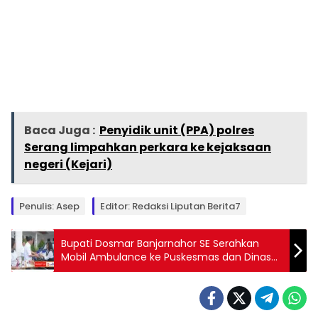
Baca Juga :
Penyidik unit (PPA) polres
Serang limpahkan perkara ke kejaksaan
negeri (Kejari)
Penulis: Asep
Editor: Redaksi Liputan Berita7
Bupati Dosmar Banjarnahor SE Serahkan
Mobil Ambulance ke Puskesmas dan Dinas
Kesehatan P2KB Humbahas