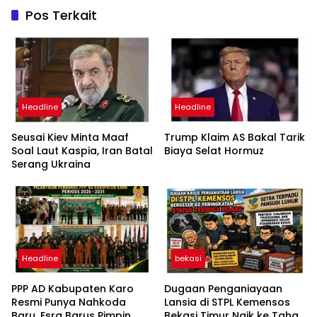
Pos Terkait
Headline
Headline
Seusai Kiev Minta Maaf
Trump Klaim AS Bakal Tarik
Soal Laut Kaspia, Iran Batal
Biaya Selat Hormuz
Serang Ukraina
Headline
bekasi
PPP AD Kabupaten Karo
Dugaan Penganiayaan
Resmi Punya Nahkoda
Lansia di STPL Kemensos
Baru, Esra Barus Pimpin
Bekasi Timur Naik ke Tahap