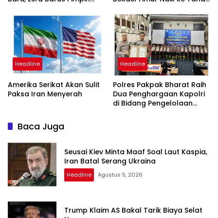
Periode 2026-2031
Penyidikan, Kuasa Hukum
Minta Proses Transparan
dan Bebas Intervensi
Headline
Headline
Amerika Serikat Akan Sulit
Polres Pakpak Bharat Raih
Paksa Iran Menyerah
Dua Penghargaan Kapolri
di Bidang Pengelolaan
Keuangan Negara
Baca Juga
Seusai Kiev Minta Maaf Soal Laut Kaspia,
Iran Batal Serang Ukraina
Headline
Agustus 5, 2026
Trump Klaim AS Bakal Tarik Biaya Selat