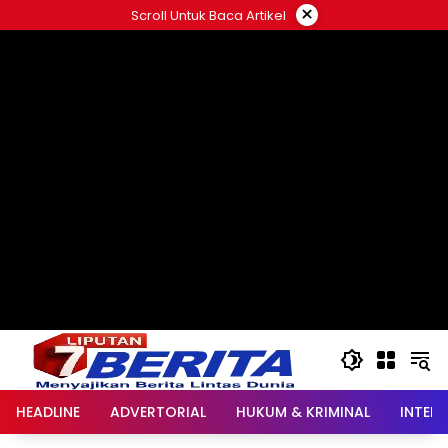
Langsung
×
Scroll Untuk Baca Artikel
ke
konten
HEADLINE
ADVERTORIAL
HUKUM & KRIMINAL
INTER