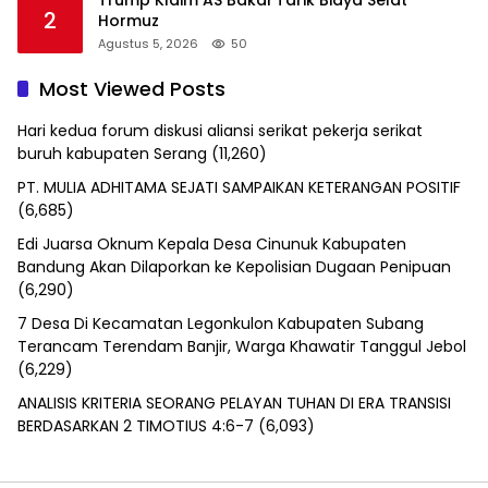
Trump Klaim AS Bakal Tarik Biaya Selat
2
Hormuz
Agustus 5, 2026
50
Most Viewed Posts
Hari kedua forum diskusi aliansi serikat pekerja serikat
buruh kabupaten Serang
(11,260)
PT. MULIA ADHITAMA SEJATI SAMPAIKAN KETERANGAN POSITIF
(6,685)
Edi Juarsa Oknum Kepala Desa Cinunuk Kabupaten
Bandung Akan Dilaporkan ke Kepolisian Dugaan Penipuan
(6,290)
7 Desa Di Kecamatan Legonkulon Kabupaten Subang
Terancam Terendam Banjir, Warga Khawatir Tanggul Jebol
(6,229)
ANALISIS KRITERIA SEORANG PELAYAN TUHAN DI ERA TRANSISI
BERDASARKAN 2 TIMOTIUS 4:6-7
(6,093)