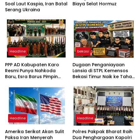
Soal Laut Kaspia, Iran Batal
Biaya Selat Hormuz
Serang Ukraina
Headline
bekasi
PPP AD Kabupaten Karo
Dugaan Penganiayaan
Resmi Punya Nahkoda
Lansia di STPL Kemensos
Baru, Esra Barus Pimpin
Bekasi Timur Naik ke Tahap
Periode 2026-2031
Penyidikan, Kuasa Hukum
Minta Proses Transparan
dan Bebas Intervensi
Headline
Headline
Amerika Serikat Akan Sulit
Polres Pakpak Bharat Raih
Paksa Iran Menyerah
Dua Penghargaan Kapolri