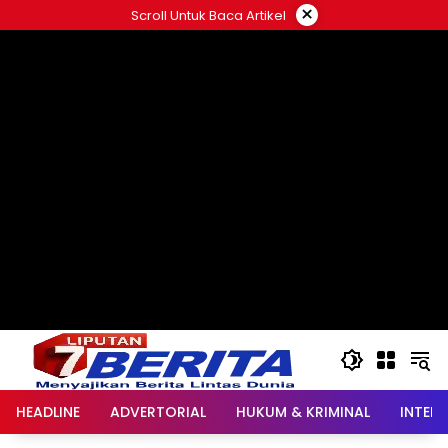
Langsung
×
Scroll Untuk Baca Artikel
ke
konten
HEADLINE
ADVERTORIAL
HUKUM & KRIMINAL
INTER