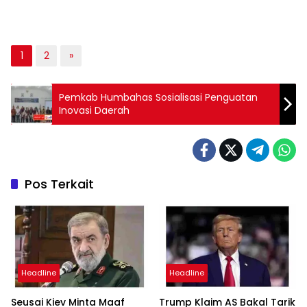
1
2
»
Pemkab Humbahas Sosialisasi Penguatan
Inovasi Daerah
Pos Terkait
Headline
Headline
Seusai Kiev Minta Maaf
Trump Klaim AS Bakal Tarik