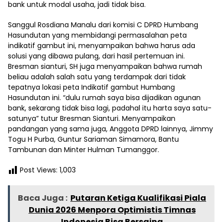
bank untuk modal usaha, jadi tidak bisa.
Sanggul Rosdiana Manalu dari komisi C DPRD Humbang
Hasundutan yang membidangi permasalahan peta
indikatif gambut ini, menyampaikan bahwa harus ada
solusi yang dibawa pulang, dari hasil pertemuan ini.
Bresman sianturi, SH juga menyampaikan bahwa rumah
beliau adalah salah satu yang terdampak dari tidak
tepatnya lokasi peta Indikatif gambut Humbang
Hasundutan ini. “dulu rumah saya bisa dijadikan agunan
bank, sekarang tidak bisa lagi, padahal itu harta saya satu-
satunya” tutur Bresman Sianturi. Menyampaikan
pandangan yang sama juga, Anggota DPRD lainnya, Jimmy
Togu H Purba, Guntur Sariaman Simamora, Bantu
Tambunan dan Minter Hulman Tumanggor.
Post Views:
1,003
Baca Juga :
Putaran Ketiga Kualifikasi Piala
Dunia 2026 Menpora Optimistis Timnas
Indonesia Bisa Bersaing