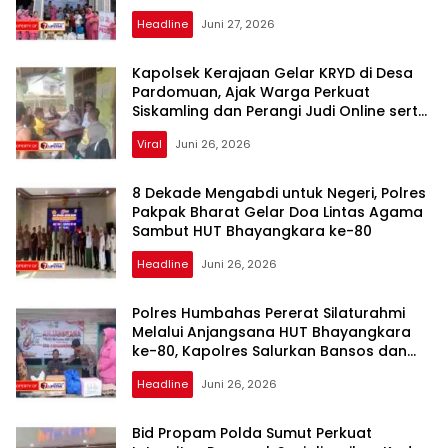
Headline
Juni 27, 2026
Kapolsek Kerajaan Gelar KRYD di Desa
Pardomuan, Ajak Warga Perkuat
Siskamling dan Perangi Judi Online serta
Narkoba
Viral
Juni 26, 2026
LIPUTANBERITA7.COM.
8 Dekade Mengabdi untuk Negeri, Polres
Pakpak Bharat Gelar Doa Lintas Agama
Sambut HUT Bhayangkara ke-80
Headline
Juni 26, 2026
Polres Humbahas Pererat Silaturahmi
Melalui Anjangsana HUT Bhayangkara
ke-80, Kapolres Salurkan Bansos dan
Layanan Kesehatan kepada Warga Sakit
Headline
Juni 26, 2026
Menahun
Bid Propam Polda Sumut Perkuat