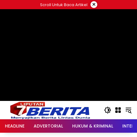
Langsung
×
Scroll Untuk Baca Artikel
ke
konten
HEADLINE
ADVERTORIAL
HUKUM & KRIMINAL
INTER