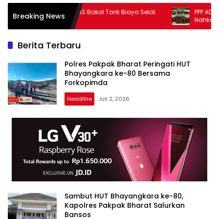
Trump Klaim AS Bakal Tarik Biaya Selat
PPP AD Kabupat
Breaking News
Hormuz
Nahkoda Baru, E
2026-2031
Berita Terbaru
Polres Pakpak Bharat Peringati HUT
Bhayangkara ke-80 Bersama
Forkopimda
Headline
Juli 2, 2026
Sambut HUT Bhayangkara ke-80,
Kapolres Pakpak Bharat Salurkan
Bansos