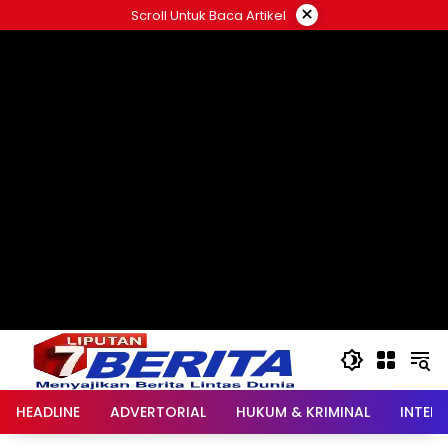
Langsung
×
Scroll Untuk Baca Artikel
ke
konten
HEADLINE
ADVERTORIAL
HUKUM & KRIMINAL
INTER