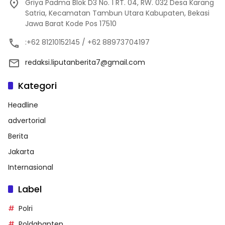
Griya Padma Blok D3 No. 1 RT. 04, RW. 032 Desa Karang
Satria, Kecamatan Tambun Utara Kabupaten, Bekasi
Jawa Barat Kode Pos 17510
:+62 81210152145 / +62 88973704197
redaksi.liputanberita7@gmail.com
Kategori
Headline
advertorial
Berita
Jakarta
Internasional
Label
Polri
Poldabanten