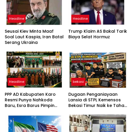
Headline
Headline
Seusai Kiev Minta Maaf
Trump Klaim AS Bakal Tarik
Soal Laut Kaspia, Iran Batal
Biaya Selat Hormuz
Serang Ukraina
Headline
bekasi
PPP AD Kabupaten Karo
Dugaan Penganiayaan
Resmi Punya Nahkoda
Lansia di STPL Kemensos
Baru, Esra Barus Pimpin
Bekasi Timur Naik ke Tahap
Periode 2026-2031
Penyidikan, Kuasa Hukum
Minta Proses Transparan
dan Bebas Intervensi