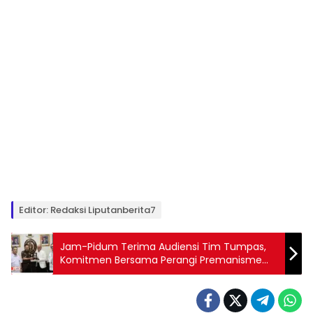
Editor: Redaksi Liputanberita7
Jam-Pidum Terima Audiensi Tim Tumpas,
Komitmen Bersama Perangi Premanisme
Berkedok Organisasi Massa