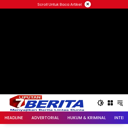
Langsung
×
Scroll Untuk Baca Artikel
ke
konten
HEADLINE
ADVERTORIAL
HUKUM & KRIMINAL
INTER