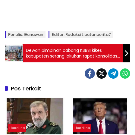
Penulis: Gunawan
Editor: Redaksi Liputanberita7
Dewan pimpinan cabang KSBSI kikes
kabupaten serang lakukan rapat konsolidasi
dan penguatan untuk kemenangan Paslon
gubernur Banten Andra Soni dan Dimyati
Pos Terkait
Headline
Headline