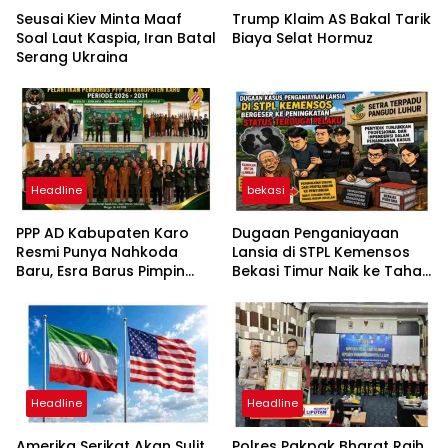
Seusai Kiev Minta Maaf
Trump Klaim AS Bakal Tarik
Soal Laut Kaspia, Iran Batal
Biaya Selat Hormuz
Serang Ukraina
Headline
bekasi
PPP AD Kabupaten Karo
Dugaan Penganiayaan
Resmi Punya Nahkoda
Lansia di STPL Kemensos
Baru, Esra Barus Pimpin
Bekasi Timur Naik ke Tahap
Periode 2026-2031
Penyidikan, Kuasa Hukum
Minta Proses Transparan
dan Bebas Intervensi
Headline
Headline
Amerika Serikat Akan Sulit
Polres Pakpak Bharat Raih