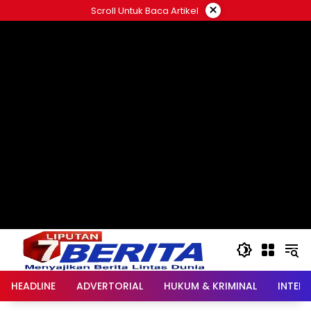
Langsung
×
Scroll Untuk Baca Artikel
ke
konten
HEADLINE
ADVERTORIAL
HUKUM & KRIMINAL
INTER