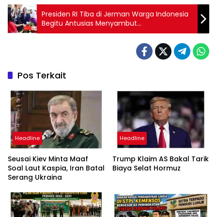
Presiden RI Tiba di Jerman Warga Indonesia
Begitu Antusias Menyambut
Kedatangannya
Pos Terkait
Headline
Headline
Seusai Kiev Minta Maaf
Trump Klaim AS Bakal Tarik
Soal Laut Kaspia, Iran Batal
Biaya Selat Hormuz
Serang Ukraina