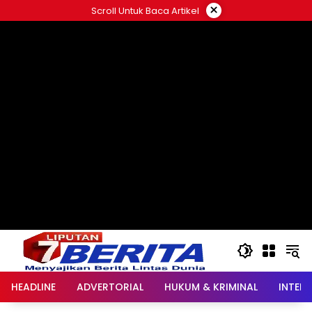
Langsung
×
Scroll Untuk Baca Artikel
ke
konten
HEADLINE
ADVERTORIAL
HUKUM & KRIMINAL
INTER