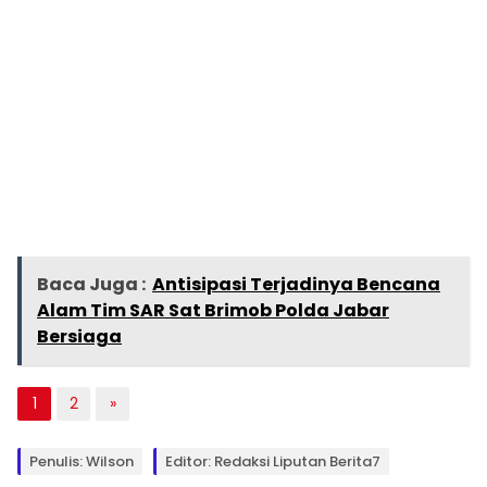
Baca Juga :
Antisipasi Terjadinya Bencana
Alam Tim SAR Sat Brimob Polda Jabar
Bersiaga
1
2
»
Penulis: Wilson
Editor: Redaksi Liputan Berita7