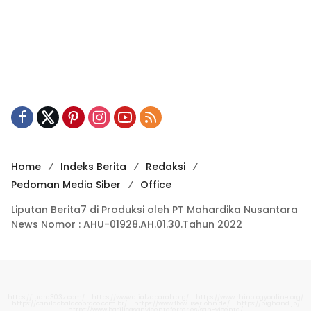
Home
Indeks Berita
Redaksi
Pedoman Media Siber
Office
Liputan Berita7 di Produksi oleh PT Mahardika Nusantara
News Nomor : AHU-01928.AH.01.30.Tahun 2022
https://juara303z.com/
https://www.alialzabarah.org/
https://www.rhinologyonline.org/
https://canildobalacobraco.com.br/
https://www.flvw-iserlohn.de/
https://bighand.jp/
https://www.basilicasanvicenteferrer.es/san-vicente/