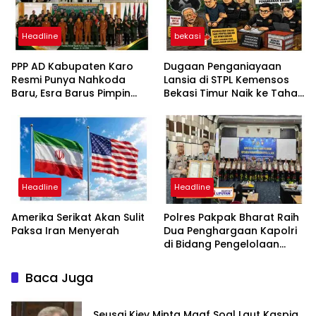
Headline
bekasi
PPP AD Kabupaten Karo
Dugaan Penganiayaan
Resmi Punya Nahkoda
Lansia di STPL Kemensos
Baru, Esra Barus Pimpin
Bekasi Timur Naik ke Tahap
Periode 2026-2031
Penyidikan, Kuasa Hukum
Minta Proses Transparan
dan Bebas Intervensi
Headline
Headline
Amerika Serikat Akan Sulit
Polres Pakpak Bharat Raih
Paksa Iran Menyerah
Dua Penghargaan Kapolri
di Bidang Pengelolaan
Keuangan Negara
Baca Juga
Seusai Kiev Minta Maaf Soal Laut Kaspia,