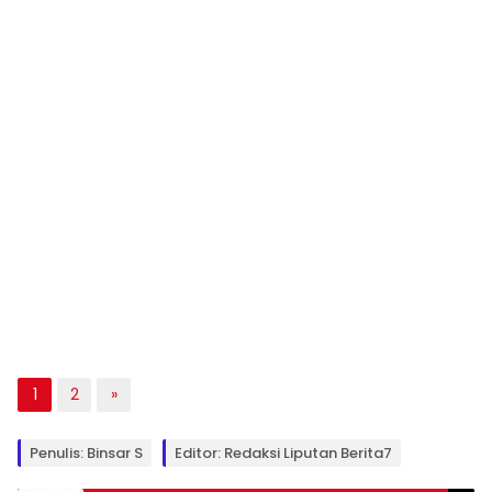
1
2
»
Penulis: Binsar S
Editor: Redaksi Liputan Berita7