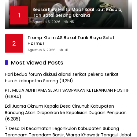
Seusai Kiev Minta Maaf Soal Laut Kaspia,
1
Iran Batal Serang Ukraina
Agustus 5, 2026
45
Trump Klaim AS Bakal Tarik Biaya Selat
2
Hormuz
Agustus 5, 2026
41
Most Viewed Posts
Hari kedua forum diskusi aliansi serikat pekerja serikat
buruh kabupaten Serang
(11,251)
PT. MULIA ADHITAMA SEJATI SAMPAIKAN KETERANGAN POSITIF
(6,684)
Edi Juarsa Oknum Kepala Desa Cinunuk Kabupaten
Bandung Akan Dilaporkan ke Kepolisian Dugaan Penipuan
(6,285)
7 Desa Di Kecamatan Legonkulon Kabupaten Subang
Terancam Terendam Banjir, Warga Khawatir Tanggul Jebol