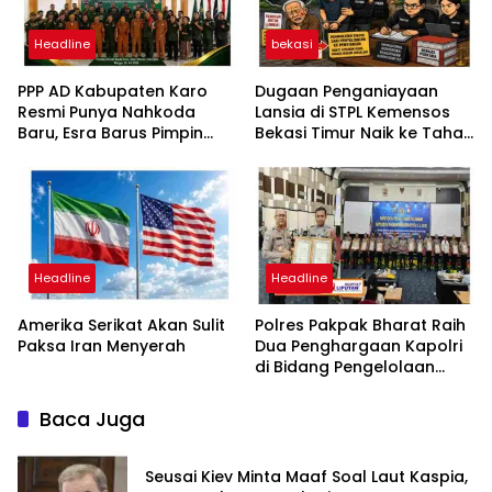
Headline
bekasi
PPP AD Kabupaten Karo
Dugaan Penganiayaan
Resmi Punya Nahkoda
Lansia di STPL Kemensos
Baru, Esra Barus Pimpin
Bekasi Timur Naik ke Tahap
Periode 2026-2031
Penyidikan, Kuasa Hukum
Minta Proses Transparan
dan Bebas Intervensi
Headline
Headline
Amerika Serikat Akan Sulit
Polres Pakpak Bharat Raih
Paksa Iran Menyerah
Dua Penghargaan Kapolri
di Bidang Pengelolaan
Keuangan Negara
Baca Juga
Seusai Kiev Minta Maaf Soal Laut Kaspia,