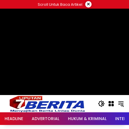
Langsung
×
Scroll Untuk Baca Artikel
ke
konten
HEADLINE
ADVERTORIAL
HUKUM & KRIMINAL
INTER