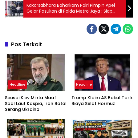
Kakorsabhara Baharkam Polri Pimpin Apel
Gelar Pasukan di Polda Metro Jaya : Siap
Amankan Pemilu 2024
Pos Terkait
Headline
Headline
Seusai Kiev Minta Maaf
Trump Klaim AS Bakal Tarik
Soal Laut Kaspia, Iran Batal
Biaya Selat Hormuz
Serang Ukraina