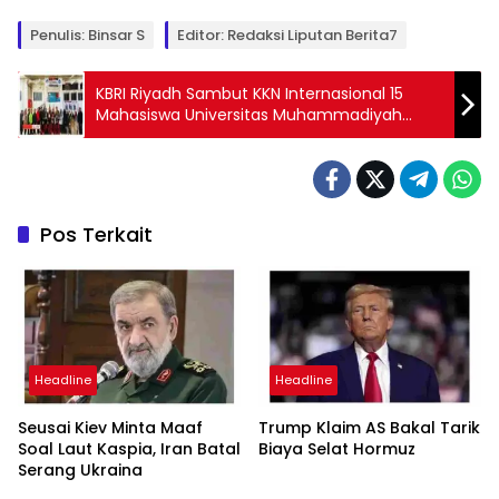
Penulis: Binsar S
Editor: Redaksi Liputan Berita7
KBRI Riyadh Sambut KKN Internasional 15
Mahasiswa Universitas Muhammadiyah
Yogyakarta
Pos Terkait
Headline
Headline
Seusai Kiev Minta Maaf
Trump Klaim AS Bakal Tarik
Soal Laut Kaspia, Iran Batal
Biaya Selat Hormuz
Serang Ukraina