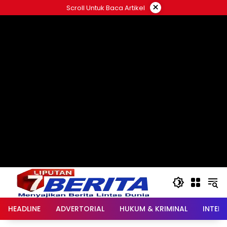
Langsung
×
Scroll Untuk Baca Artikel
ke
konten
HEADLINE
ADVERTORIAL
HUKUM & KRIMINAL
INTER