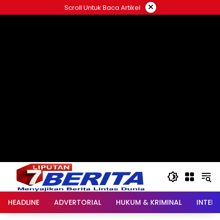
Langsung
×
Scroll Untuk Baca Artikel
ke
konten
HEADLINE
ADVERTORIAL
HUKUM & KRIMINAL
INTER