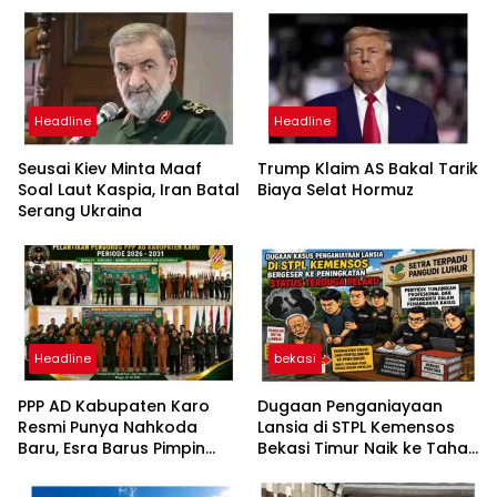
Headline
Headline
Seusai Kiev Minta Maaf
Trump Klaim AS Bakal Tarik
Soal Laut Kaspia, Iran Batal
Biaya Selat Hormuz
Serang Ukraina
Headline
bekasi
PPP AD Kabupaten Karo
Dugaan Penganiayaan
Resmi Punya Nahkoda
Lansia di STPL Kemensos
Baru, Esra Barus Pimpin
Bekasi Timur Naik ke Tahap
Periode 2026-2031
Penyidikan, Kuasa Hukum
Minta Proses Transparan