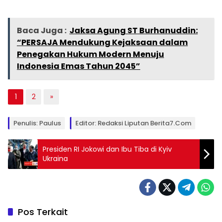
Baca Juga :
Jaksa Agung ST Burhanuddin:
“PERSAJA Mendukung Kejaksaan dalam
Penegakan Hukum Modern Menuju
Indonesia Emas Tahun 2045”
1
2
»
Penulis: Paulus
Editor: Redaksi Liputan Berita7.com
Presiden RI Jokowi dan Ibu Tiba di Kyiv
Ukraina
Pos Terkait