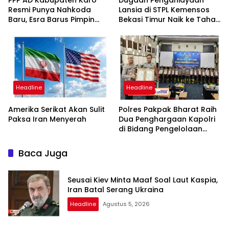
Resmi Punya Nahkoda
Lansia di STPL Kemensos
Baru, Esra Barus Pimpin
Bekasi Timur Naik ke Tahap
Periode 2026-2031
Penyidikan, Kuasa Hukum
Minta Proses Transparan
dan Bebas Intervensi
Headline
Headline
Amerika Serikat Akan Sulit
Polres Pakpak Bharat Raih
Paksa Iran Menyerah
Dua Penghargaan Kapolri
di Bidang Pengelolaan
Keuangan Negara
Baca Juga
Seusai Kiev Minta Maaf Soal Laut Kaspia,
Iran Batal Serang Ukraina
Headline
Agustus 5, 2026