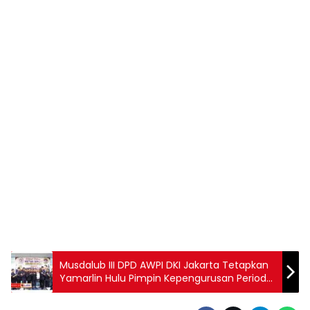
Musdalub III DPD AWPI DKI Jakarta Tetapkan
Yamarlin Hulu Pimpin Kepengurusan Periode
2026–2031