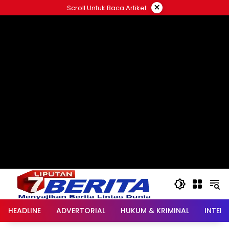
Langsung
×
Scroll Untuk Baca Artikel
ke
konten
HEADLINE
ADVERTORIAL
HUKUM & KRIMINAL
INTER