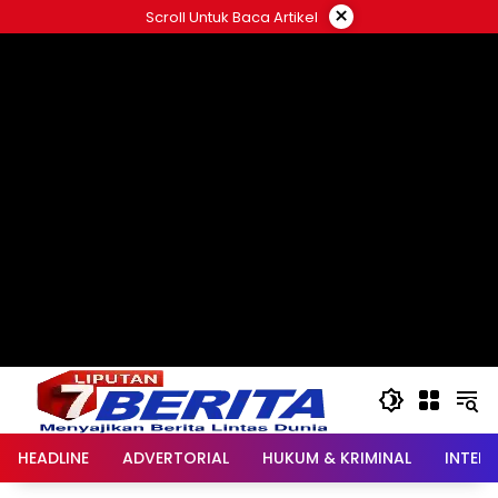
Langsung
×
Scroll Untuk Baca Artikel
ke
konten
HEADLINE
ADVERTORIAL
HUKUM & KRIMINAL
INTER