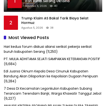
1
Iran Batal Serang Ukraina
Agustus 5, 2026
40
Trump Klaim AS Bakal Tarik Biaya Selat
2
Hormuz
Agustus 5, 2026
38
Most Viewed Posts
Hari kedua forum diskusi aliansi serikat pekerja serikat
buruh kabupaten Serang
(11,250)
PT. MULIA ADHITAMA SEJATI SAMPAIKAN KETERANGAN POSITIF
(6,684)
Edi Juarsa Oknum Kepala Desa Cinunuk Kabupaten
Bandung Akan Dilaporkan ke Kepolisian Dugaan Penipuan
(6,284)
7 Desa Di Kecamatan Legonkulon Kabupaten Subang
Terancam Terendam Banjir, Warga Khawatir Tanggul Jebol
(6,227)
ANALISIS KRITERIA SEORANG PELAYAN TUHAN DI ERA TRANSISI