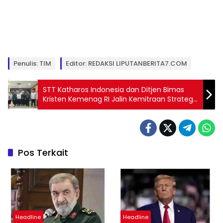
Penulis: TIM
Editor: REDAKSI LIPUTANBERITA7.COM
STT Katharos Indonesia dan Ditjen Bimas
Kristen Kemenag RI Jalin Kemitraan Strategis
Tingkatkan Mutu Pendidikan Teologi
Pos Terkait
Headline
Headline