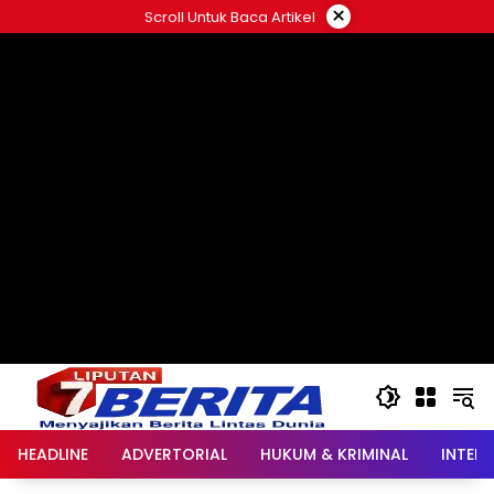
Langsung
×
Scroll Untuk Baca Artikel
ke
konten
HEADLINE
ADVERTORIAL
HUKUM & KRIMINAL
INTER