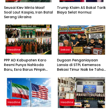
Seusai Kiev Minta Maaf
Trump Klaim AS Bakal Tarik
Soal Laut Kaspia, Iran Batal
Biaya Selat Hormuz
Serang Ukraina
Headline
bekasi
PPP AD Kabupaten Karo
Dugaan Penganiayaan
Resmi Punya Nahkoda
Lansia di STPL Kemensos
Baru, Esra Barus Pimpin
Bekasi Timur Naik ke Tahap
Periode 2026-2031
Penyidikan, Kuasa Hukum
Minta Proses Transparan
dan Bebas Intervensi
Headline
Headline