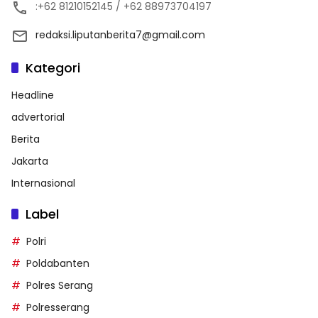
:+62 81210152145 / +62 88973704197
redaksi.liputanberita7@gmail.com
Kategori
Headline
advertorial
Berita
Jakarta
Internasional
Label
Polri
Poldabanten
Polres Serang
Polresserang