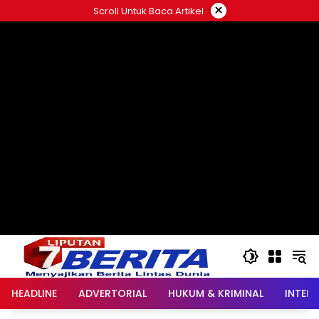
Langsung
×
Scroll Untuk Baca Artikel
ke
konten
HEADLINE
ADVERTORIAL
HUKUM & KRIMINAL
INTER